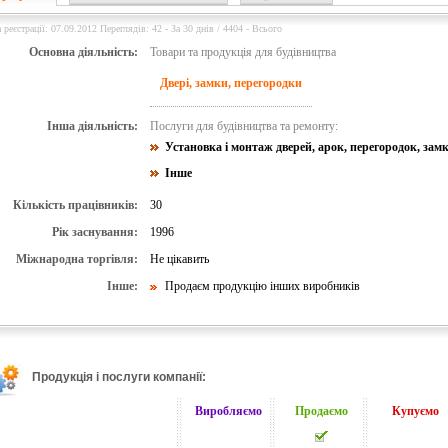
 реєстрації: 07.09.2012 Переглядів: 42 - За 30 днів / 4404 - Всього
Основна діяльність:
Товари та продукція для будівництва
Двері, замки, перегородки
Інша діяльність:
Послуги для будівництва та ремонту:
Установка і монтаж дверей, арок, перегородок, замк
Інше
Кількість працівників:
30
Рік заснування:
1996
Міжнародна торгівля:
Не цікавить
Інше:
Продаєм продукцію інших виробників
Продукція і послуги компанії:
Виробляємо
Продаємо
Купуємо