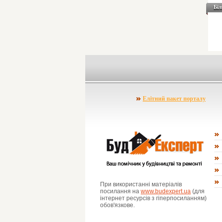
Біл
Елітний пакет порталу
При використанні матеріалів
посилання на
www.budexpert.ua
(для
інтернет ресурсів з гіперпосиланням)
обов'язкове.