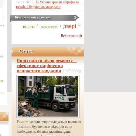
В Україні зросли штрафи за
14.01.2026р.
неякісні будівельні матеріали
Більше новин за тегами
двері
12
6
ворота
1
двері розсувні
Всі новини
Статті
ри
,
Вивіз сміття після ремонту –
ефективне вирішення
непростого завдання
19.07.2026р.
лок
Ремонт завжди супроводжується великою
кількістю будівельних відходів яких
необхідно позбутися якнайшвидше.
,