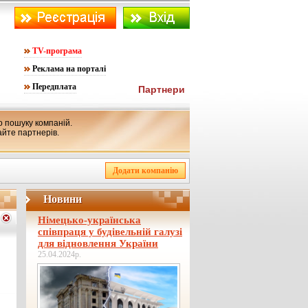
TV-програма
Реклама на порталі
Передплата
Партнери
 пошуку компаній.
айте партнерів.
Новини
Німецько-українська
співпраця у будівельній галузі
для відновлення України
25.04.2024р.