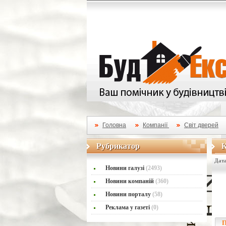
Головна
Компанії
Світ дверей
Рубрикатор
К
Рубрикатор
К
Дата
Новини галузі
(2493)
Новини компаній
(360)
Новини порталу
(58)
Реклама у газеті
(0)
П