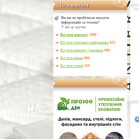
Теги порталу
Теги порталу
Дата
Ви ще не пробували шукати
інформацію за тегами?
У нас це зручно
Всі теги порталу
1090
Всі теги торгового майданчика
825
Всі теги каталогу учасників
698
Всі теги новин
489
Всі теги статей
539