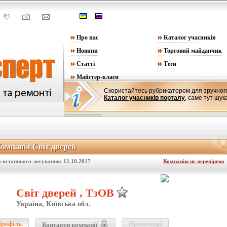
Про нас
Каталог учасників
Новини
Торговий майданчик
Статті
Теги
Майстер-класи
Скористайтесь рубрикатором для зручного
Каталог учасників порталу
, саме тут шук
омпанія Світ дверей
омпанія Світ дверей
 останнього логування: 12.10.2017
Компанію не перевірено
Світ дверей , ТзОВ
Україна, Київська обл.
рофіль
Пропозиції
Контакти компанії