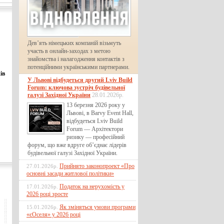
Дев’ять німецьких компаній візьмуть
участь в онлайн-заходах з метою
знайомства і налагодження контактів з
потенційними українськими партнерами.
ів
У Львові відбудеться другий Lviv Build
Forum: ключова зустріч будівельної
галузі Західної України
28.01.2026р.
13 березня 2026 року у
Львові, в Barvy Event Hall,
відбудеться Lviv Build
Forum — Архітектори
ризику — професійний
форум, що вже вдруге об’єднає лідерів
будівельної галузі Західної України.
Прийнято законопроект «Про
27.01.2026р.
основні засади житлової політики»
Податок на нерухомість у
17.01.2026р.
2026 році зросте
Як зміняться умови програми
15.01.2026р.
«єОселя» у 2026 році