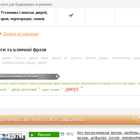
луги для будівництва та ремонту
Установка і монтаж дверей,
арок, перегородок, замків
Додати до закладок
еги та ключові фрази
двери Одесса
,
двери киев
,
двери не дорого
,
купить двери
,
технические две
межкомнатные двери
,
двери
ьше компаній за тегами
б
ри киев
двери недорого
двери распродажа
двери харьков
купить двери
недорогие дверим
технические двери
двері
24
8
3
2
двері розсувні
рний
двері складні
ропозиції, що можуть Вас зацікавити
без посредников песок, щебень,
8932
шлак, асфальт, отсев, чернозём