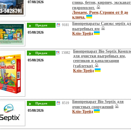
07/08/2026
глина, бетон, кирпич, экскават
гидромолот.
Ломаем, Роем,Строим от 0 до
ключа.
Биопрепараты Санэкс septix д
9181
выгребных ям
05/08/2026
Кліо-Трейд
Биопрепарат Bio Septix Компл
15082
для очистки выгребных ям,
05/08/2026
септиков и канализации
(таблетки)
Кліо-Трейд
Биопрепарат Bio Septix для
8519
очистных сооружений
05/08/2026
Кліо-Трейд