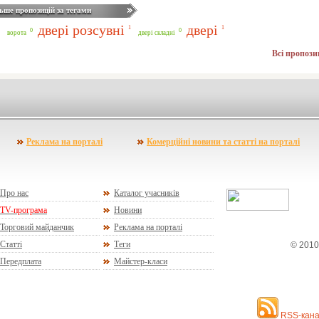
ьше пропозицій за тегами
двері розсувні
двері
1
1
0
0
ворота
двері складні
Всі пропози
Реклама на порталі
Комерційні новини та статті на порталі
Про нас
Каталог учасників
TV-програма
Новини
Торговий майданчик
Реклама на порталі
Статті
Теги
© 2010
Передплата
Майстер-класи
RSS-кана