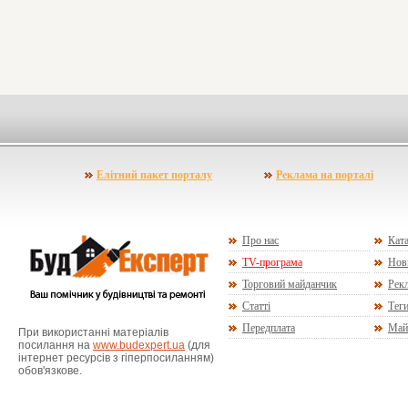
Елітний пакет порталу
Реклама на порталі
Про нас
Ката
TV-програма
Нов
Торговий майданчик
Рекл
Статті
Тег
Передплата
Май
При використанні матеріалів
посилання на
www.budexpert.ua
(для
інтернет ресурсів з гіперпосиланням)
обов'язкове.