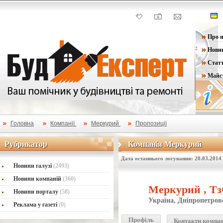
Про н
Нови
Статт
Майс
Головна
Компанії
Меркурий
Пропозиції
Рубрикатор
Компанія Меркурий
Рубрикатор
Компанія Меркурий
Дата останнього логування: 20.03.2014
Новини галузі
(2493)
Новини компаній
(360)
Меркурий , Т
Новини порталу
(58)
Україна, Дніпропетров
Реклама у газеті
(0)
Профіль
Контакти компа