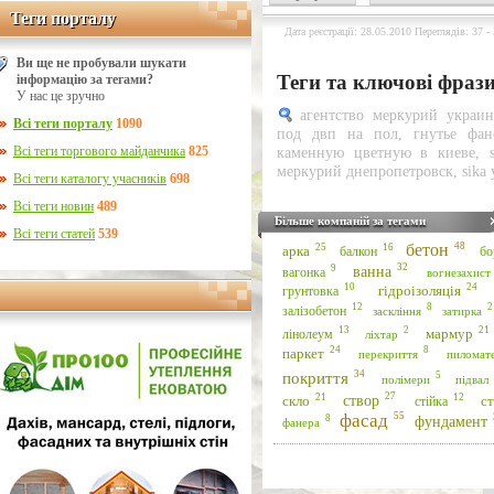
Теги порталу
Теги порталу
Дата реєстрації: 28.05.2010 Переглядів: 37 -
Ви ще не пробували шукати
Теги та ключові фраз
інформацію за тегами?
У нас це зручно
агентство меркурий украин
Всі теги порталу
1090
под двп на пол
,
гнутье фан
Всі теги торгового майданчика
825
каменную цветную в киеве
,
меркурий днепропетровск
,
sika
Всі теги каталогу учасників
698
Всі теги новин
489
Більше компаній за тегами
Всі теги статей
539
бетон
48
25
16
арка
балкон
б
32
ванна
9
вагонка
вогнезахист
24
10
гідроізоляція
грунтовка
12
8
2
залізобетон
заскління
затирка
21
13
2
мармур
лінолеум
ліхтар
24
8
паркет
перекриття
пиломате
34
покриття
5
полімери
підвал
27
21
12
скло
створ
ст
стійка
фасад
55
фундамент
8
фанера