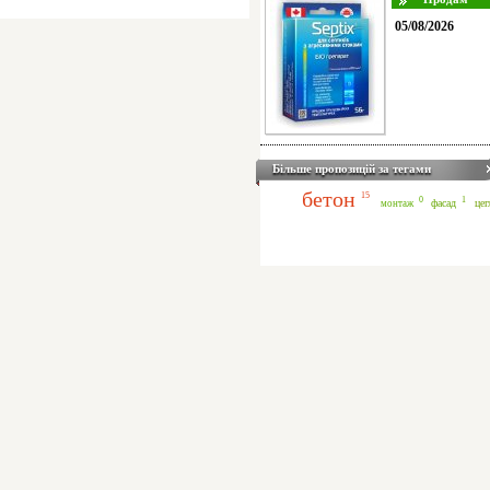
05/08/2026
Більше пропозицій за тегами
бетон
15
1
0
фасад
цег
монтаж