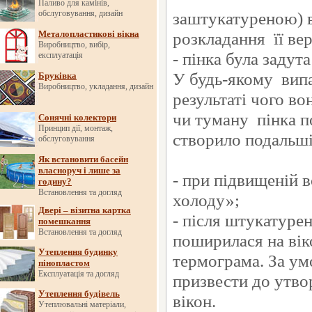
Паливо для камінів,
обслуговування, дизайн
заштукатуреною) в
Металопластикові вікна
розкладання її ве
Виробництво, вибір,
- пінка була задут
експлуатація
У будь-якому випа
Бруківка
Виробництво, укладання, дизайн
результаті чого в
чи туману пінка п
Сонячні колектори
Принцип дії, монтаж,
створило подальш
обслуговування
Як встановити басейн
власноруч і лише за
- при підвищеній 
годину?
Встановлення та догляд
холоду»;
Двері – візитна картка
- після штукатуре
помешкання
Встановлення та догляд
поширилася на вік
Утеплення будинку
термограма. За ум
пінопластом
Експлуатація та догляд
призвести до утво
Утеплення будівель
вікон.
Утеплювальні матеріали,