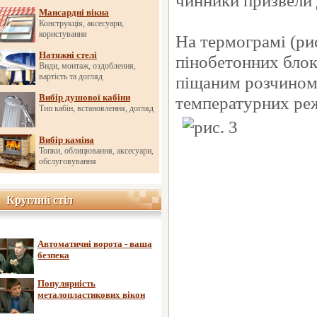
чинники призвели д
Мансардні вікна
Конструкція, аксесуари,
користування
На термограмі (ри
Натяжні стелі
пінобетонних бло
Види, монтаж, оздоблення,
вартість та догляд
піщаним розчином
Вибір душової кабіни
температурних ре
Тип кабін, встановлення, догляд
Вибір каміна
Топки, облицювання, аксесуари,
обслуговування
Круглий стіл
Круглий стіл
Автоматичні ворота - ваша
безпека
Популярність
металопластикових вікон