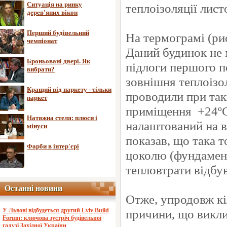
Ситуація на ринку
теплоізоляції ли
дерев'яних вікон
Перший будівельний
На термограмі (рис
чемпіонат
Даний будинок не 
Броньовані двері. Як
підлоги першого п
вибрати?
зовнішня теплоізо
Кращий від паркету - тільки
проводили при та
паркет
приміщення +24ºС
Натяжна стеля: плюси і
налаштований на 
мінуси
показав, що така т
Фарби в інтер'єрі
цоколю (фундамент
тепловтрати відбу
Останні новини
Останні новини
Отже, упродовж кі
У Львові відбудеться другий Lviv Build
причини, що викли
Forum: ключова зустріч будівельної
галузі Західної України