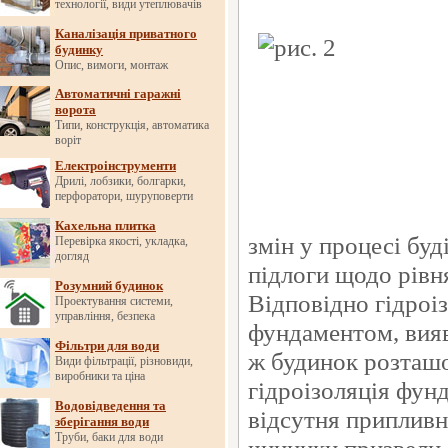
технології, види утеплювачів
Каналізація приватного
будинку
Опис, вимоги, монтаж
Автоматичні гаражні
ворота
Типи, конструкція, автоматика
воріт
Електроінструменти
Дрилі, лобзики, болгарки,
перфоратори, шуруповерти
Кахельна плитка
змін у процесі буд
Перевірка якості, укладка,
догляд
підлоги щодо рівн
Розумний будинок
Відповідно гідроі
Проектування системи,
управління, безпека
фундаментом, вияв
Фільтри для води
ж будинок розташо
Види фільтрації, різновиди,
виробники та ціна
гідроізоляція фун
Водовідведення та
відсутня припливн
зберігання води
Труби, баки для води