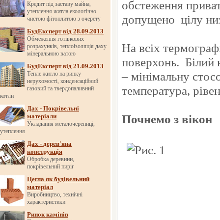
обстеження приват
Кредит під заставу майна,
утеплення житла екологічно
допущено цілу ни
чистою фітоплитою з очерету
БудЕксперт від 28.09.2013
Обмеження готівкових
На всіх термограф
розрахунків, теплоізоляція даху
мінеральною ватою
поверхонь. Білий 
БудЕксперт від 21.09.2013
– мінімальну стос
Тепле житло на ринку
нерухомості, конденсаційний
температура, рівен
газовий та твердопаливний
котли
Дах - Покрівельні
Почнемо з вікон
матеріали
Укладання металочерепиці,
утеплення
Дах - дерев'яна
конструкція
Обробка деревини,
покрівельний пиріг
Цегла як будівельний
матеріал
Виробництво, технічні
характеристики
Ринок камінів