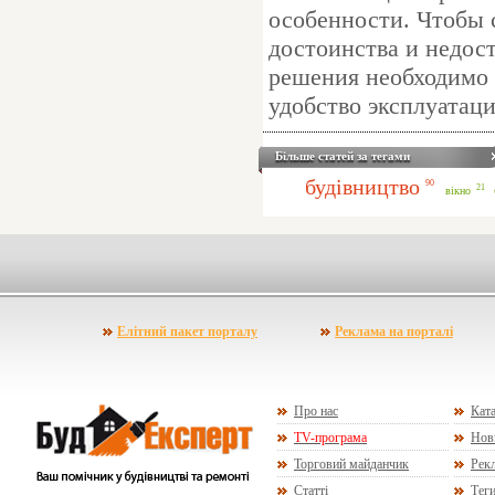
особенности. Чтобы 
достоинства и недос
решения необходимо 
удобство эксплуатац
Більше статей за тегами
будівництво
90
21
вікно
Елітний пакет порталу
Реклама на порталі
Про нас
Ката
TV-програма
Нов
Торговий майданчик
Рекл
Статті
Тег