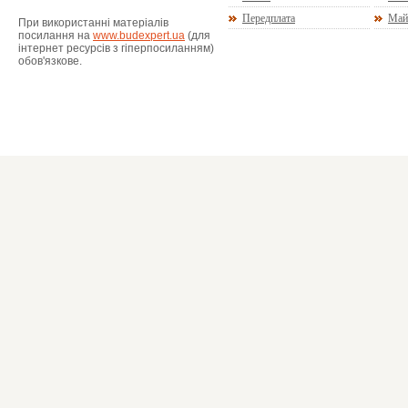
Передплата
Май
При використанні матеріалів
посилання на
www.budexpert.ua
(для
інтернет ресурсів з гіперпосиланням)
обов'язкове.