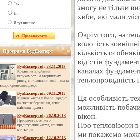
Так
змогу не тільки ви
Ні
хиби, які мали міс
Я тут вперше
Окрім того, на теп
вологість зовнішн
кількість особняк
Програма БудЕксперт
Програма БудЕксперт
від стін фундамен
БудЕксперт від 23.11.2013
каналах фундамент
Кредит на придбання
нерухомості на вторинному
теплопровідність і
ринку, металопластикові вікна та
вхідні броньовані двері
БудЕксперт від 09.11.2013
Ця особливість те
Купівля житла у Львові, кредит
на енергозбереження, тепла
можливість побачит
плівкова підлога
вікон.
БудЕксперт від 26.10.2013
Програма іпотечного
Про тепловізори в 
кредитування житла, сонячні
колектори
ми покажемо можл
БудЕксперт від 12.10.2013