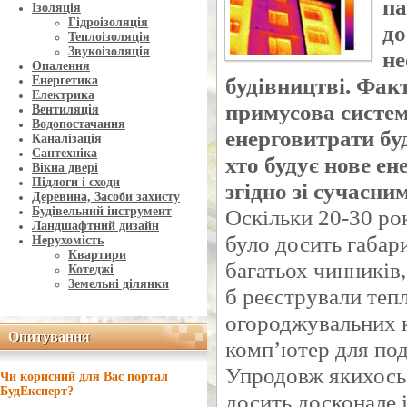
па
Ізоляція
Гідроізоляція
до
Теплоізоляція
Звукоізоляція
не
Опалення
будівництві. Фак
Енергетика
Електрика
примусова систем
Вентиляція
Водопостачання
енерговитрати буд
Каналізація
Сантехніка
хто будує нове е
Вікна двері
Підлоги і сходи
згідно зі сучасн
Деревина, Засоби захисту
Будівельний інструмент
Оскільки 20-30 ро
Ландшафтний дизайн
було досить габар
Нерухомість
Квартири
багатьох чинників
Котеджі
Земельні ділянки
б реєстрували теп
огороджувальних к
Опитування
Опитування
комп’ютер для под
Упродовж якихось 
Чи корисний для Вас портал
БудЕксперт?
досить досконале і