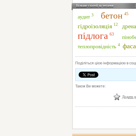
Більше статей за тегами
бетон
45
3
аудит
12
гідроізоляція
дрен
підлога
63
піноб
фаса
4
теплопровідність
Поділіться цією інформацією в со
Також Ви можете:
Додати д