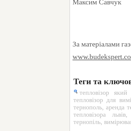
Максим Савчук
За матеріалами га
www.budekspert.c
Теги та ключо
тепловізор який
тепловізор для вим
тернополь
,
аренда т
тепловізора львів
,
тернопіль
,
вимірюва