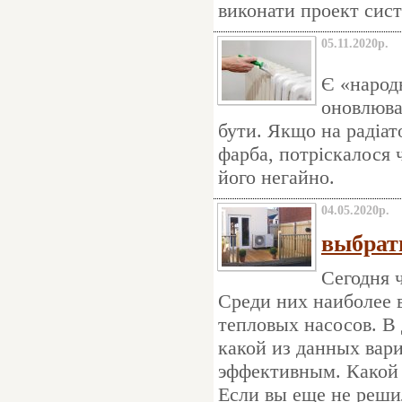
виконати проект сис
05.11.2020р.
Є «народ
оновлюват
бути. Якщо на радіат
фарба, потріскалося 
його негайно.
04.05.2020р.
выбрат
Сегодня 
Среди них наиболее 
тепловых насосов. В
какой из данных вари
эффективным. Какой 
Если вы еще не решил