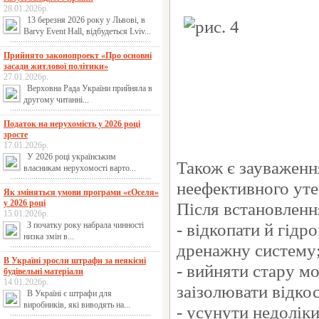
28.01.2026р.
13 березня 2026 року у Львові, в
Barvy Event Hall, відбудеться Lviv...
Прийнято законопроект «Про основні
засади житлової політики»
27.01.2026р.
Верховна Рада України прийняла в
другому читанні...
Податок на нерухомість у 2026 році
зросте
17.01.2026р.
У 2026 році українським
Також є зауваженн
власникам нерухомості варто...
неефективного уте
Як зміняться умови програми «єОселя»
у 2026 році
Після встановленн
15.01.2026р.
- відкопати й гідр
З початку року набрала чинності
низка змін в...
дренажну систему
В Україні зросли штрафи за неякісні
- вийняти стару мо
будівельні матеріали
14.01.2026р.
заізолювати відко
В Україні є штрафи для
виробників, які виводять на...
- усунути недолік