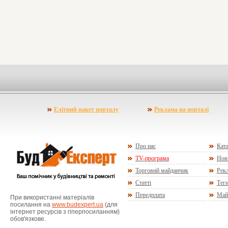
Елітний пакет порталу
Реклама на порталі
Про нас
Ката
TV-програма
Нов
Торговий майданчик
Рекл
Статті
Тег
Передплата
Май
При використанні матеріалів
посилання на
www.budexpert.ua
(для
інтернет ресурсів з гіперпосиланням)
обов'язкове.