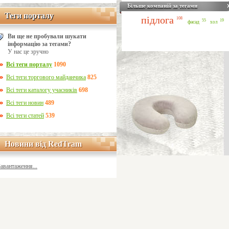
Більше компаній за тегами
Теги порталу
Теги порталу
підлога
108
55
19
фасад
хол
Ви ще не пробували шукати
інформацію за тегами?
У нас це зручно
Всі теги порталу
1090
Всі теги торгового майданчика
825
Всі теги каталогу учасників
698
Всі теги новин
489
Всі теги статей
539
Новини від RedTram
Новини від RedTram
Завантаження...