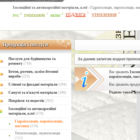
Ізоляційні та антикорозійні матеріали, клеї -
Гідроізоляція, пароізоляція, м
Line Number: 42
підлога
утеплення
5
4
1
0
0
гідроізоляція
брус
мастика
Продукція і послуги
Продукція і послуги
Послуги для будівництва та
За даним запитом жодної пропози
ремонту
(710)
Бетон, розчин, залізо-бетонні
Вас цікавить
Ізоляц
вироби
(223)
пароізоляція, ма
Стінові та фасадні матеріали
(204)
Вас цікавить проду
Радимо також
шук
Сипучі та в'яжучі матеріали
(186)
Покрівля та водостік
(362)
Ізоляційні та антикорозійні
матеріали, клеї
(470)
Гідроізоляція, пароізоляція,
мастики
(154)
Теплоізоляція, звукоізоляція
(324)