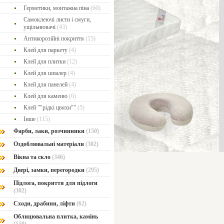
Герметики, монтажна піна
(60)
Самоклеючі листи і смуги,
ущільнювачі
(43)
Антикорозійні покриття
(15)
Клей для паркету
(4)
Клей для плитки
(12)
Клей для шпалер
(4)
Клей для панелей
(4)
Клей для каменю
(6)
Клей ""рідкі цвяхи""
(5)
Інше
(115)
Фарби, лаки, розчинники
(150)
Оздоблювальні матеріали
(302)
Вікна та скло
(346)
Двері, замки, перегородки
(295)
Підлога, покриття для підлоги
(302)
Сходи, драбини, ліфти
(62)
Облицювальна плитка, камінь