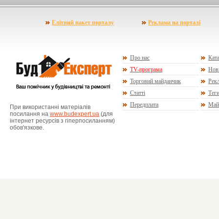
Елітний пакет порталу
Реклама на порталі
Про нас
Ката
TV-програма
Нов
Торговий майданчик
Рекл
Статті
Тег
Передплата
Май
При використанні матеріалів
посилання на
www.budexpert.ua
(для
інтернет ресурсів з гіперпосиланням)
обов'язкове.