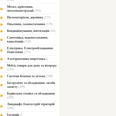
(159)
Метал, кріплення,
металоконструкції
(392)
Пиломатеріали, деревина
(137)
Опалення, газопостачання
(579)
Кондиціонування, вентиляція
(56)
Сантехніка, водопостачання,
каналізація
(328)
Електрика. Електрообладнання.
Освітлення
(273)
Альтернативна енергетика
()
Меблі, товари для дому та інтерєру
(233)
Системи безпеки та зв'язку
(199)
Інструмент та обладнання, засоби
захисту
(299)
Будівельна техніка та обладнання
(299)
Ландшафт, благоустрій територій
(166)
Ізоляція
()