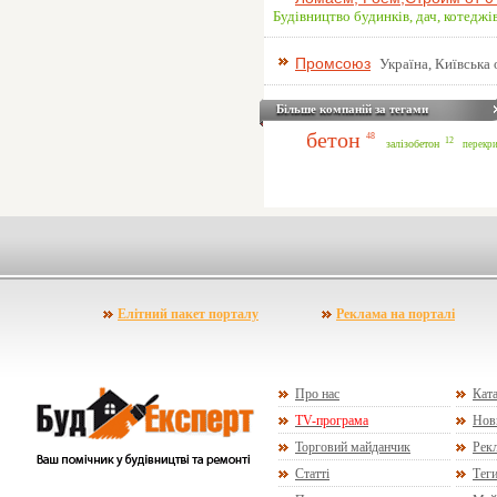
Будівництво будинків, дач, котеджі
Промсоюз
Україна, Київська 
Більше компаній за тегами
бетон
48
12
залізобетон
перекри
Елітний пакет порталу
Реклама на порталі
Про нас
Ката
TV-програма
Нов
Торговий майданчик
Рекл
Статті
Тег