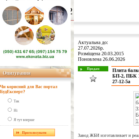
Line Number: 42
Актуальна до:
27.07.2026р.
Розміщена 20.03.2015
Поновлена 26.06.2026
Плита балко
Опитування
Опитування
БП-2, ПБК 
27-12-5а
Чи корисний для Вас портал
БудЕксперт?
Так
Ні
Я тут вперше
Завод ЖБИ изготавливает и реа