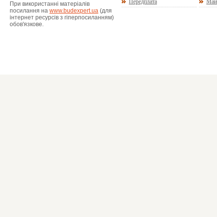
Передплата
Май
При використанні матеріалів
посилання на
www.budexpert.ua
(для
інтернет ресурсів з гіперпосиланням)
обов'язкове.