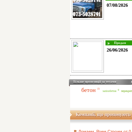
07/08/2026
26/06/2026
Більше пропозицій за тегами
бетон
15
0
перекрит
залізобетон
Компанії, що пропонують 
Ломаем, Роем,Строим от 0 