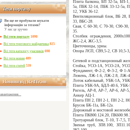
Плита балкона, БП 32-5а, БП-1
5а, ПБК 32-14, ПБК 33-12-5а, 
Теги порталу
Теги порталу
12, УКБ 36-12.
Вентиляционный блок, ВБ 28, В
Ви ще не пробували шукати
33, ВБС-28.
інформацію за тегами?
Свая, С 60-30, С 70-30, С90-30,
У нас це зручно
35.
Столбик ограждения, 2000х100
Всі теги порталу
1090
ЖС-2,4, ЖС-3,5.
Всі теги торгового майданчика
825
Цветочницы, урны.
Опора ЛЄП, СВ9,5-2, СВ 10,5-3,
Всі теги каталогу учасників
698
Всі теги новин
489
Сетевой и подстанционный жел
Стойка, УСО-1А, УСО-2А, УСО
Всі теги статей
539
Фундамент, Ф-2-2, Ф-3-2, Ф 1-А
Лежень, ЛЖ-1.6, ЛЖ-2.8, ЛЖ-4
Лоток кабельный, УБК-1А, УБК-
Новини від RedTram
Новини від RedTram
Плита УБК-9А, БДЛ-40.6, УБК-5
Ригель, АР-8, АР-7, АР-6, АР-5,
Завантаження...
Анкер АЦ-1.
Плита ПН 2, ПН 2-1, ПН 2-2, Н
Брусок БК-11а, БК-12а.
Дорожный и мостовой железобе
Плита ПК800.124.20, ПК600.98.3
Тротуарный блок, Т-10, Т-7,5, Т
Звенья труб, ЗП8.100, ЗП11.10
ЗК5.100,