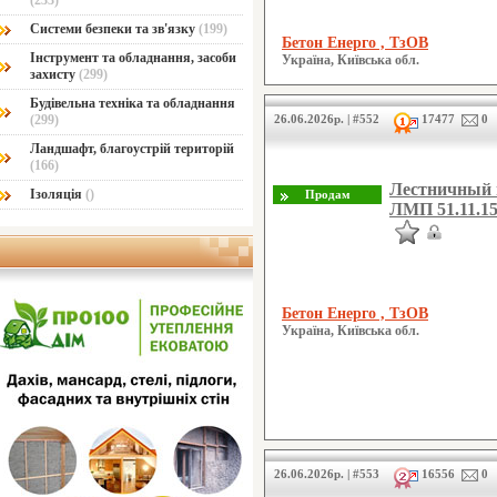
(233)
Системи безпеки та зв'язку
(199)
Бетон Енерго , ТзОВ
Інструмент та обладнання, засоби
Україна, Київська обл.
захисту
(299)
Будівельна техніка та обладнання
(299)
26.06.2026р. | #552
17477
0
Ландшафт, благоустрій територій
(166)
Лестничный м
Ізоляція
()
ЛМП 51.11.15
Бетон Енерго , ТзОВ
Україна, Київська обл.
26.06.2026р. | #553
16556
0