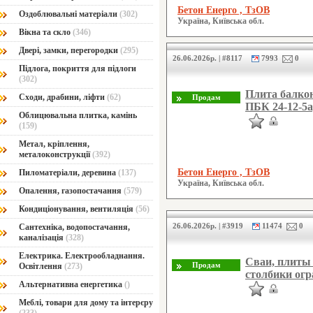
Бетон Енерго , ТзОВ
Оздоблювальні матеріали
(302)
Україна, Київська обл.
Вікна та скло
(346)
Двері, замки, перегородки
(295)
26.06.2026р. | #8117
7993
0
Підлога, покриття для підлоги
(302)
Плита балкон
Сходи, драбини, ліфти
(62)
ПБК 24-12-5а
Облицювальна плитка, камінь
(159)
Метал, кріплення,
металоконструкції
(392)
Бетон Енерго , ТзОВ
Пиломатеріали, деревина
(137)
Україна, Київська обл.
Опалення, газопостачання
(579)
Кондиціонування, вентиляція
(56)
26.06.2026р. | #3919
11474
0
Сантехніка, водопостачання,
каналізація
(328)
Електрика. Електрообладнання.
Сваи, плиты
Освітлення
(273)
столбики огр
Альтернативна енергетика
()
Меблі, товари для дому та інтерєру