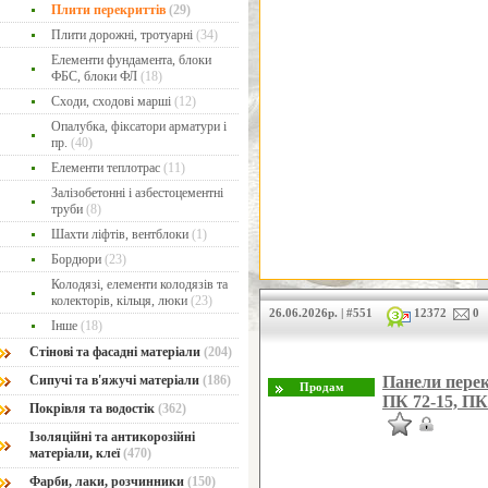
Плити перекриттів
(29)
Плити дорожні, тротуарні
(34)
Елементи фундамента, блоки
ФБС, блоки ФЛ
(18)
Сходи, сходові марші
(12)
Опалубка, фіксатори арматури і
пр.
(40)
Елементи теплотрас
(11)
Залізобетонні і азбестоцементні
труби
(8)
Шахти ліфтів, вентблоки
(1)
Бордюри
(23)
Колодязі, елементи колодязів та
колекторів, кільця, люки
(23)
26.06.2026р. | #551
12372
0
Інше
(18)
Стінові та фасадні матеріали
(204)
Сипучі та в'яжучі матеріали
(186)
Панели перек
ПК 72-15, ПК
Покрівля та водостік
(362)
Ізоляційні та антикорозійні
матеріали, клеї
(470)
Фарби, лаки, розчинники
(150)