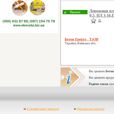
Дорожная пли
9,5, ПД 3-16,
Бетон Енерго , ТзОВ
Україна, Київська обл.
Вас цікавить
Бетон
Вас цікавить проду
Радимо також
шук
Елітний пакет порталу
Реклама на порталі