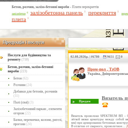
Бетон, розчин, залізо-бетонні вироби -
Плити перекриттів
Line Number: 42
залізобетонна панель
перекриття
1
1
0
залізобетон
пере
плита
1
Продукція і послуги
Продукція і послуги
Послуги для будівництва та
02.08.2026р. | #6780
9651
0
ремонту
(710)
Бетон, розчин, залізо-бетонні
Пром-пол , ТзОВ
вироби
(223)
Україна, Дніпропетровськ
Бетон
(62)
Розчини
(24)
Добавки для бетонів, розчинів
(31)
Вязатель 
Палі (сваї)
(3)
Залізобетонний паркан , елементи
огорож
(22)
Вязатель проволоки SPEKTRUM ВП – 0
лёгкой вязки арматуры между собой вя
Балки, перемички, колони, ригелі,
мм) при армировании бетонных констру
прогони
(24)
В отличие от сварного, проволочное…
Д