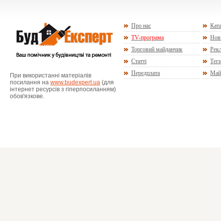
Про нас
Ката
TV-програма
Нов
Торговий майданчик
Рекл
Статті
Тег
Передплата
Май
При використанні матеріалів
посилання на
www.budexpert.ua
(для
інтернет ресурсів з гіперпосиланням)
обов'язкове.