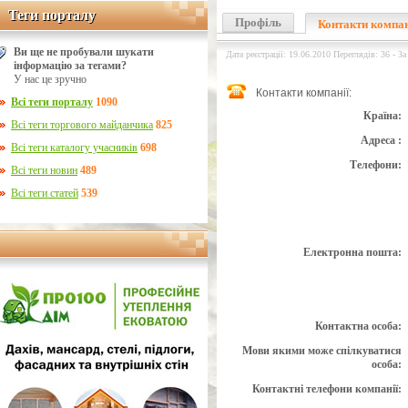
Теги порталу
Теги порталу
Профіль
Контакти компа
Ви ще не пробували шукати
Дата реєстрації: 19.06.2010 Переглядів: 36 - За
інформацію за тегами?
У нас це зручно
Контакти компанії:
Всі теги порталу
1090
Країна:
Всі теги торгового майданчика
825
Адреса :
Всі теги каталогу учасників
698
Телефони:
Всі теги новин
489
Всі теги статей
539
Електронна пошта:
Контактна особа:
Мови якими може спілкуватися
особа:
Контактні телефони компанії: