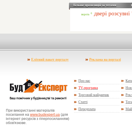
Більше пропозицій за тегами
двері розсувні
0
ворота
Елітний пакет порталу
Реклама на порталі
Про нас
Ката
TV-програма
Нов
Торговий майданчик
Рекл
Статті
Тег
Передплата
Май
При використанні матеріалів
посилання на
www.budexpert.ua
(для
інтернет ресурсів з гіперпосиланням)
обов'язкове.