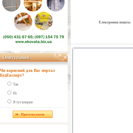
Електронна пошта:
Опитування
Опитування
Чи корисний для Вас портал
БудЕксперт?
Так
Ні
Я тут вперше