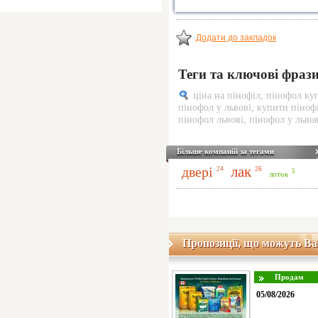
Додати до закладок
Теги та ключові фраз
ціна на пінофіл
,
пінофол ку
пінофол у львові
,
купити пінофі
пінофол львові
,
пінофол у львов
Більше компаній за тегами
лак
двері
26
24
5
лоток
Пропозиції, що можуть Ва
05/08/2026