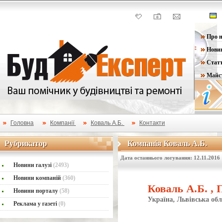
Про н
Нови
Статт
Майс
Головна
Компанії
Коваль А.Б.
Контакти
Рубрикатор
Компанія Коваль А.Б.
Рубрикатор
Компанія Коваль А.Б.
Дата останнього логування: 12.11.2016
Новини галузі
(2493)
Новини компаній
(360)
Коваль А.Б. ,
Новини порталу
(58)
Україна, Львівська обл
Реклама у газеті
(0)