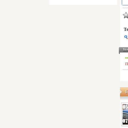
Т
Біл
ви
п
П