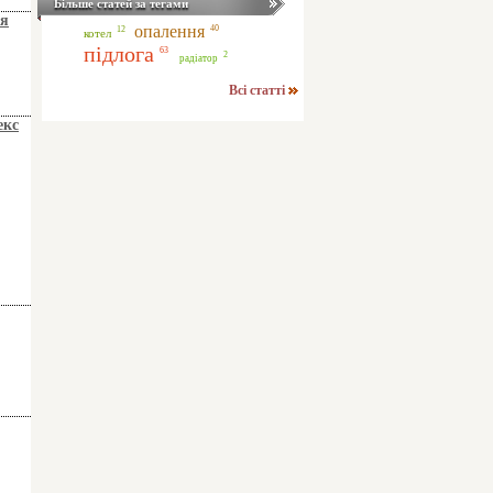
Більше статей за тегами
ля
опалення
40
12
котел
підлога
63
2
радіатор
Всі статті
екс