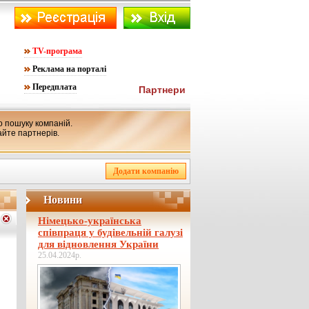
TV-програма
Реклама на порталі
Передплата
Партнери
 пошуку компаній.
айте партнерів.
Новини
Німецько-українська
співпраця у будівельній галузі
для відновлення України
25.04.2024р.