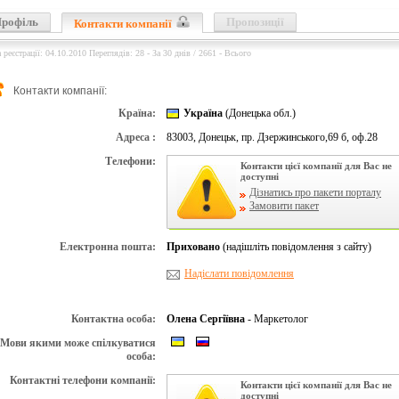
рофіль
Пропозиції
Контакти компанії
 реєстрації: 04.10.2010 Переглядів: 28 - За 30 днів / 2661 - Всього
Контакти компанії:
Країна:
Україна
(Донецька обл.)
Адреса :
83003, Донецьк, пр. Дзержинського,69 б, оф.28
Телефони:
Контакти цієї компанії для Вас не
доступні
Дізнатись про пакети порталу
Замовити пакет
Електронна пошта:
Приховано
(надішліть повідомлення з сайту)
Надіслати повідомлення
Контактна особа:
Олена Сергіївна
- Маркетолог
Мови якими може спілкуватися
особа:
Контактні телефони компанії:
Контакти цієї компанії для Вас не
доступні