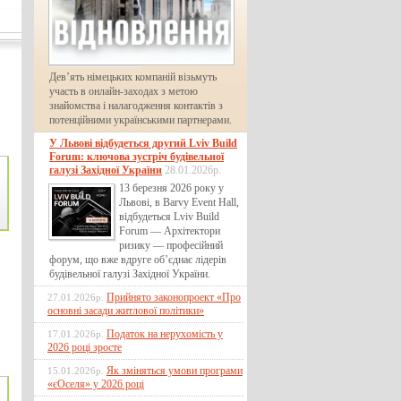
Дев’ять німецьких компаній візьмуть
участь в онлайн-заходах з метою
знайомства і налагодження контактів з
потенційними українськими партнерами.
У Львові відбудеться другий Lviv Build
Forum: ключова зустріч будівельної
галузі Західної України
28.01.2026р.
13 березня 2026 року у
Львові, в Barvy Event Hall,
відбудеться Lviv Build
Forum — Архітектори
ризику — професійний
форум, що вже вдруге об’єднає лідерів
будівельної галузі Західної України.
Прийнято законопроект «Про
27.01.2026р.
основні засади житлової політики»
Податок на нерухомість у
17.01.2026р.
2026 році зросте
Як зміняться умови програми
15.01.2026р.
«єОселя» у 2026 році