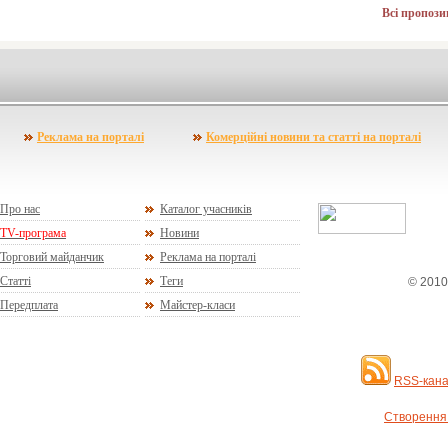
Всі пропози
Реклама на порталі
Комерційні новини та статті на порталі
Про нас
Каталог учасників
TV-програма
Новини
Торговий майданчик
Реклама на порталі
Статті
Теги
© 2010
Передплата
Майстер-класи
RSS-кана
Створення 