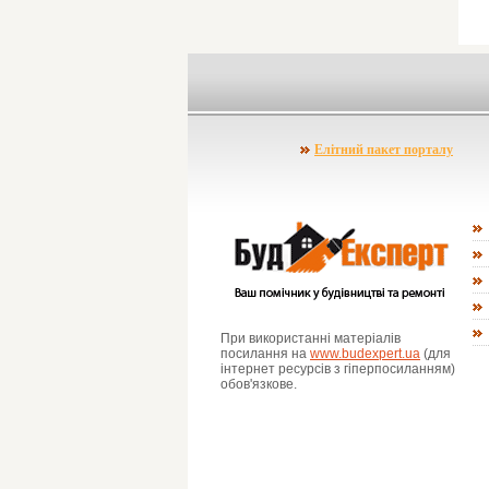
Елітний пакет порталу
При використанні матеріалів
посилання на
www.budexpert.ua
(для
інтернет ресурсів з гіперпосиланням)
обов'язкове.