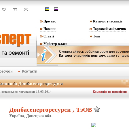
Про нас
Каталог учасників
Новини
Торговий майданчик
Статті
Теги
Майстер-класи
Скористайтесь рубрикатором для зручного
Каталог учасників порталу
, саме тут шук
ресурси
Контакти
омпанія Донбасенергоресурси
Компанія Донбасенергоресурси
 останнього логування: 13.03.2014
Компанію не перевірено
Донбасенергоресурси , ТзОВ
Україна, Донецька обл.