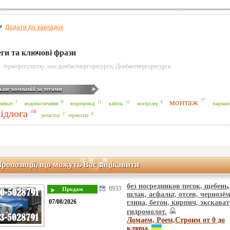
Додати до закладок
еги та ключові фрази
терморегулятор
,
ооо донбасенергоресурси
,
Донбасенергоресурси
ьше компаній за тегами
монтаж
77
11
11
9
7
6
водопостачання
водопровід
кабель
паркан
микач
контролер
ідлога
108
6
2
резистор
термостат
ропозиції, що можуть Вас зацікавити
без посредников песок, щебень,
8933
шлак, асфальт, отсев, чернозём
07/08/2026
глина, бетон, кирпич, экскават
гидромолот.
Ломаем, Роем,Строим от 0 до
ключа.