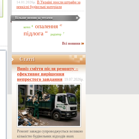
В Україні зросли штрафи за
14.01.2026р.
неякісні будівельні матеріали
Більше новин за тегами
опалення
42
8
котел
підлога
44
7
радіатор
Всі новини
Статті
Вивіз сміття після ремонту –
ефективне вирішення
непростого завдання
19.07.2026р.
Ремонт завжди супроводжується великою
кількістю будівельних відходів яких