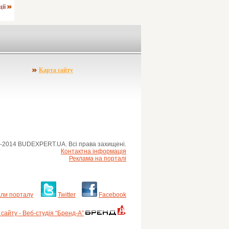
ції
Карта сайту
-2014 BUDEXPERT.UA. Всі права захищені.
Контактна інформація
Реклама на порталі
ли порталу
Twitter
Facebook
сайту - Веб-студія “Бренд-А”