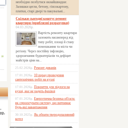
необхідно позбутися якнайшвидше.
Залишки цегли, бетону, гіпсокартону,
плитки, старі двері та пакувальні...
Скільки сьогодні коштує ремонт
квартири (приблизні розрахунки)
04.03.2026р.
Вартість ремонту квартири
залежить насамперед від
типу робіт, площі й стану
помешкання та міста чи
регіону. Через постійну інфляцію,
здорожчання будматеріалів та дефіцит
18
майстрів ціни на...
Ремонт диванів
25.02.2026р.
10 порад проведення
17.01.2026р.
сантехнічних робіт на кухні
Покриття для підлоги на
17.01.2026р.
кухні, яке не радять фахівці
Енергетична безпека об'єкта:
07.01.2026р.
як спроєктувати систему, що витримає
будь-які навантаження
,
ор,
Як обрати тверодопаливний
30.10.2025р.
котел