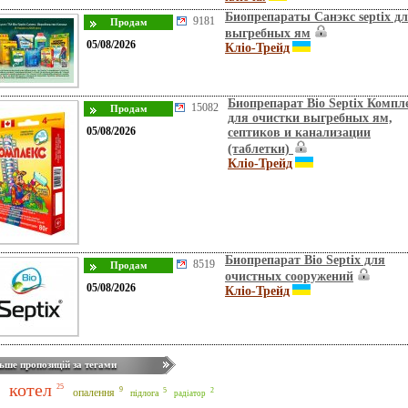
Биопрепараты Санэкс septix д
9181
выгребных ям
05/08/2026
Кліо-Трейд
Биопрепарат Bio Septix Компл
15082
для очистки выгребных ям,
05/08/2026
септиков и канализации
(таблетки)
Кліо-Трейд
Биопрепарат Bio Septix для
8519
очистных сооружений
05/08/2026
Кліо-Трейд
ьше пропозицій за тегами
котел
25
9
5
опалення
2
підлога
радіатор