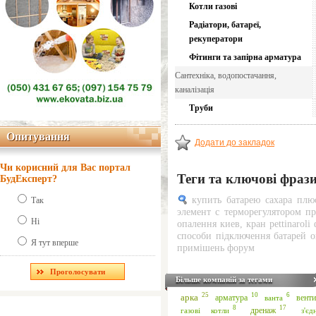
Котли газові
Радіатори, батареї,
рекуператори
Фітинги та запірна арматура
Сантехніка, водопостачання,
каналізація
Труби
Опитування
Опитування
Додати до закладок
Чи корисний для Вас портал
Теги та ключові фраз
БудЕксперт?
купить батарею сахара плю
Так
элемент с терморегулятором 
Ні
опалення киев
,
кран pettinaroli
способи підключення батарей 
Я тут вперше
примішень форум
Більше компаній за тегами
25
10
6
арка
арматура
ванта
вент
17
8
дренаж
газові котли
з'єд