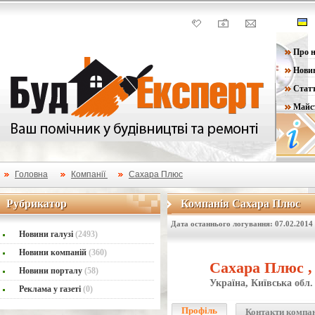
Про н
Нови
Статт
Майс
Головна
Компанії
Сахара Плюс
Рубрикатор
Компанія Сахара Плюс
Рубрикатор
Компанія Сахара Плюс
Дата останнього логування: 07.02.2014
Новини галузі
(2493)
Новини компаній
(360)
Сахара Плюс 
Новини порталу
(58)
Україна, Київська обл.
Реклама у газеті
(0)
Профіль
Контакти компа