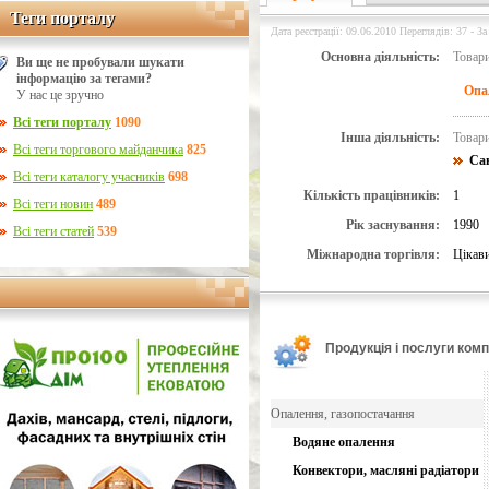
Теги порталу
Теги порталу
Дата реєстрації: 09.06.2010 Переглядів: 37 - За
Основна діяльність:
Товари
Ви ще не пробували шукати
інформацію за тегами?
Опа
У нас це зручно
Всі теги порталу
1090
Інша діяльність:
Товари
Всі теги торгового майданчика
825
Сан
Всі теги каталогу учасників
698
Кількість працівників:
1
Всі теги новин
489
Рік заснування:
1990
Всі теги статей
539
Міжнародна торгівля:
Цікав
Продукція і послуги компа
Опалення, газопостачання
Водяне опалення
Конвектори, масляні радіатори