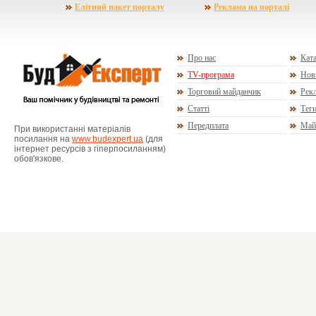
Елітний пакет порталу
Реклама на порталі
Про нас
Ката
TV-програма
Нов
Торговий майданчик
Рекл
Статті
Тег
Передплата
Май
При використанні матеріалів
посилання на
www.budexpert.ua
(для
інтернет ресурсів з гіперпосиланням)
обов'язкове.