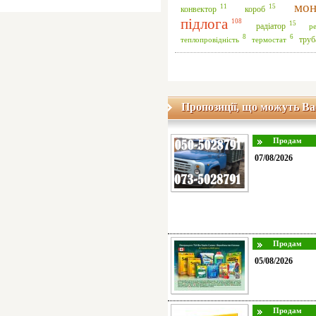
мон
15
11
короб
конвектор
підлога
108
15
радіатор
р
8
6
труб
теплопровідність
термостат
Пропозиції, що можуть Ва
07/08/2026
05/08/2026