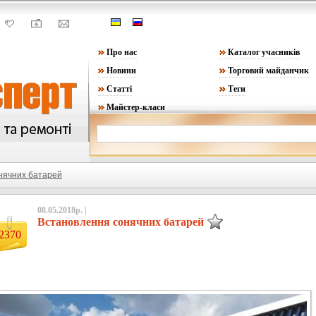
Про нас
Каталог учасників
Новини
Торговий майданчик
Статті
Теги
Майстер-класи
нячних батарей
08.05.2018р. |
Встановлення сонячних батарей
2370