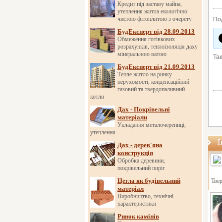
Кредит під заставу майна,
утеплення житла екологічно
чистою фітоплитою з очерету
По
БудЕксперт від 28.09.2013
Обмеження готівкових
розрахунків, теплоізоляція даху
мінеральною ватою
Та
БудЕксперт від 21.09.2013
Тепле житло на ринку
нерухомості, конденсаційний
газовий та твердопаливний
котли
Дах - Покрівельні
матеріали
Укладання металочерепиці,
утеплення
І
Дах - дерев'яна
конструкція
Обробка деревини,
покрівельний пиріг
Цегла як будівельний
Твер
матеріал
Виробництво, технічні
характеристики
Ринок камінів