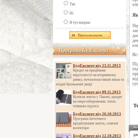
Так
ел
Ні
Як
Я тут вперше
Пе
за
до
де
ел
Програма БудЕксперт
Програма БудЕксперт
Вс
Пі
БудЕксперт від 23.11.2013
пі
Кредит на придбання
пр
нерухомості на вторинному
ві
ринку, металопластикові вікна та
су
вхідні броньовані двері
БудЕксперт від 09.11.2013
Купівля житла у Львові, кредит
на енергозбереження, тепла
Т
плівкова підлога
БудЕксперт від 26.10.2013
Програма іпотечного
кредитування житла, сонячні
Бі
колектори
дж
БудЕксперт від 12.10.2013