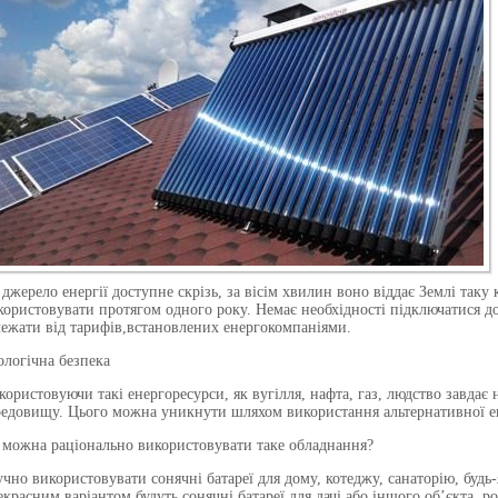
 джерело енергії доступне скрізь, за вісім хвилин воно віддає Землі таку 
користовувати протягом одного року. Немає необхідності підключатися до
лежати від тарифів
,
встановлених енергокомпаніями.
ологічна безпека
користовуючи такі енергоресурси, як вугілля, нафта, газ, людство завд
редовищу. Цього можна уникнути шляхом використання альтернативної ен
 можна раціонально використовувати таке обладнання?
учно використовувати сонячні батареї для дому, котеджу, санаторію, будь
екрасним варіантом будуть сонячні батареї для дачі або іншого об’єкта, р