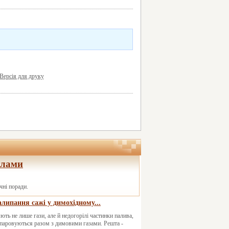
Версія для друку
тлами
чні поради.
липання сажі у димохідному...
ють не лише гази, але й недогорілі частинки палива,
випаровуються разом з димовими газами. Решта -