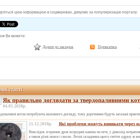
діліться цією інформацією в соцмережах, дякуємо за популяризацію порталу:
кож Ви можете:
Додати до закладок
Підписатись
нші статті
Як правильно доглядати за твердопаливними ко
04.05.2020р.
допаливні котли потребують належного догляду, тому доречними будуть загальні практи
21.12.2018р.
Які проблеми можуть виникати через на
Внаслідок згоряння дров всередині каміна чи печі, у димохід потрапля
а також різні окиси і смоли. Легші складники цього сміття одразу ж 