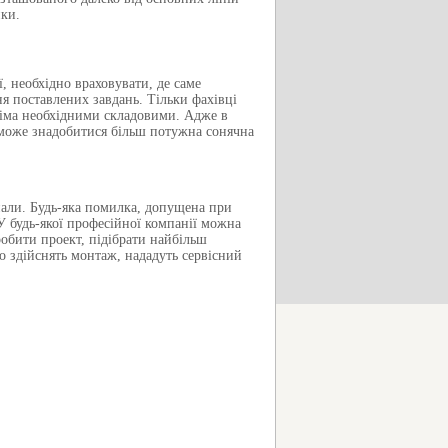
ики.
ї, необхідно враховувати
,
де саме
ня поставлених завдань. Тільки фахівці
сіма необхідними складовими. Адже в
х може знадобитися більш потужна сонячна
нали. Будь-яка помилка
,
допущена при
 будь-якої професійної компанії можна
обити проект, підібрати найбільш
о
здійснять монтаж,
нададуть сервісний