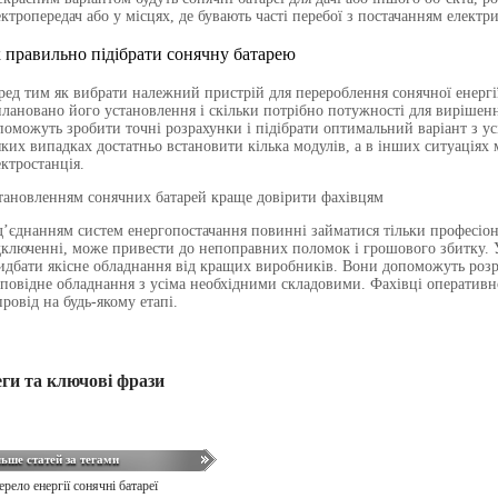
ектропередач або
у
місцях, де
бувають
часті перебої з постачанням електр
 правильно підібрати сонячну батарею
ред тим як вибрати належний пристрій для перероб
лення
сонячної енергі
плановано
його установ
лення
і скільки потрібно потужності для вирішен
поможуть зробити точні розрахунки і підібрати оптимальний варіант з у
яких випадках достатньо встановити кілька модулів, а в інших ситуація
ектростанція.
тановленням сонячних батарей
краще довірити фахівцям
д’
єднанням
систем енергопостачання повинні займатися тільки професіо
дключенні
,
може привести до непоправних поломок і грошового збитку. У
идбати якісне обладнання від кращих виробників. Вони допоможуть розр
дповідне обладнання з усіма необхідними складовими.
Фахівці
оперативн
провід на будь-якому етапі.
еги та ключові фрази
льше статей за тегами
ерело енергії
сонячні батареї