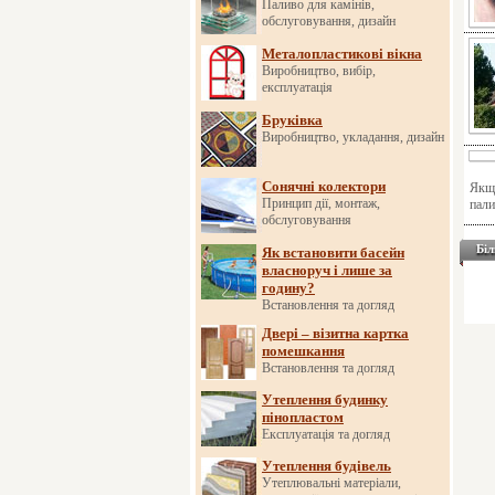
Паливо для камінів,
обслуговування, дизайн
Металопластикові вікна
Виробництво, вибір,
експлуатація
Бруківка
Виробництво, укладання, дизайн
Сонячні колектори
Якщо
Принцип дії, монтаж,
пали
обслуговування
Біл
Як встановити басейн
власноруч і лише за
годину?
Встановлення та догляд
Двері – візитна картка
помешкання
Встановлення та догляд
Утеплення будинку
пінопластом
Експлуатація та догляд
Утеплення будівель
Утеплювальні матеріали,