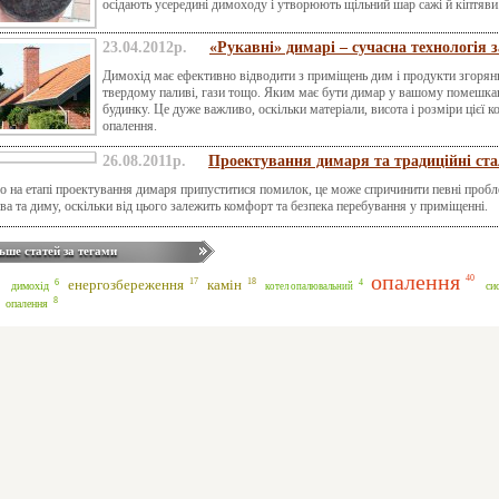
осідають усередині димоходу і утворюють щільний шар сажі й кіптяви
23.04.2012р.
«Рукавні» димарі – сучасна технологія 
Димохід має ефективно відводити з приміщень дим і продукти згорянн
твердому паливі, гази тощо. Яким має бути димар у вашому помешканн
будинку. Це дуже важливо, оскільки матеріали, висота і розміри цієї к
опалення.
26.08.2011р.
Проектування димаря та традиційні ста
 на етапі проектування димаря припуститися помилок, це може спричинити певні пробл
ва та диму, оскільки від цього залежить комфорт та безпека перебування у приміщенні.
ьше статей за тегами
опалення
40
18
17
енергозбереження
камін
6
4
димохід
си
котел опалювальний
8
опалення