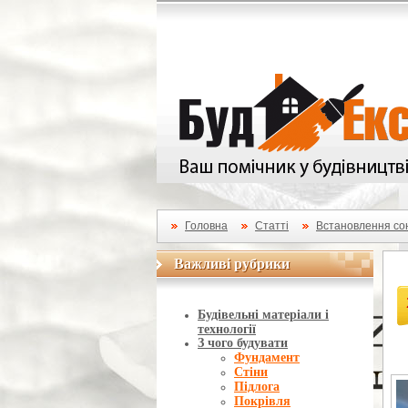
Головна
Статті
Встановлення со
Важливі рубрики
Важливі рубрики
Будівельні матеріали і
технології
З чого будувати
Фундамент
Стіни
Підлога
Покрівля