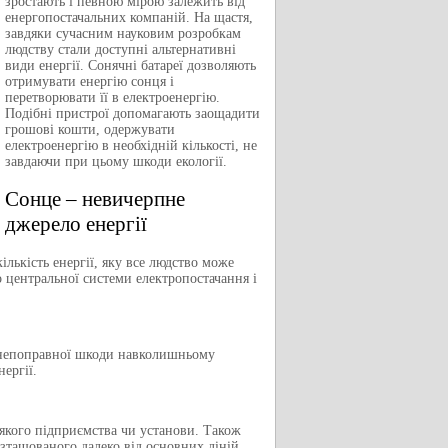
зростають і певною мірою залежить від
енергопостачальних компаній. На щастя,
завдяки сучасним науковим розробкам
людству стали доступні альтернативні
види енергії. Сонячні батареї дозволяють
отримувати енергію сонця і
перетворювати її в електроенергію.
Подібні пристрої допомагають заощадити
грошові кошти, одержувати
електроенергію в необхідній кількості, не
завдаючи при цьому шкоди екології.
Сонце – невичерпне
джерело енергії
кількість енергії, яку все людство може
 центральної системи електропостачання і
ає непоправної шкоди навколишньому
ергії.
-якого підприємства чи установи. Також
озташованого далеко від основних ліній