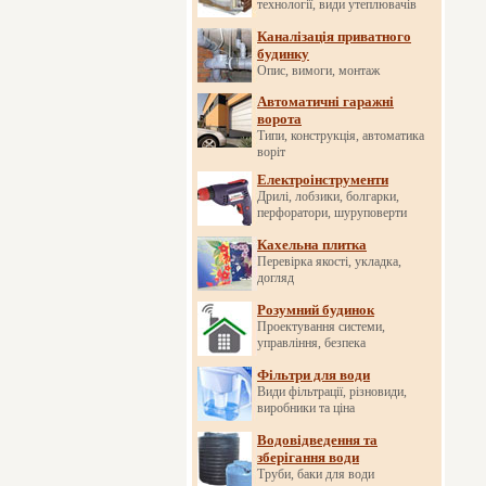
технології, види утеплювачів
Каналізація приватного
будинку
Опис, вимоги, монтаж
Автоматичні гаражні
ворота
Типи, конструкція, автоматика
воріт
Електроінструменти
Дрилі, лобзики, болгарки,
перфоратори, шуруповерти
Кахельна плитка
Перевірка якості, укладка,
догляд
Розумний будинок
Проектування системи,
управління, безпека
Фільтри для води
Види фільтрації, різновиди,
виробники та ціна
Водовідведення та
зберігання води
Труби, баки для води