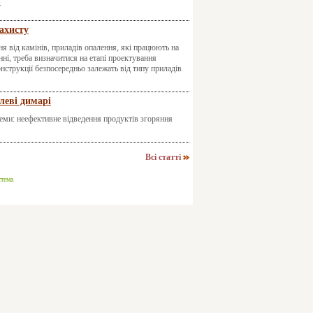
.
захисту
я від камінів, приладів опалення, які працюють на
і, треба визначитися на етапі проектування
онструкції безпосередньо залежать від типу приладів
леві димарі
еми: неефективне відведення продуктів згоряння
Всі статті
стема