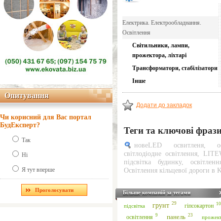
Електрика. Електрообладнання.
Освітлення
Світильники, лампи,
прожектора, ліхтарі
Трансформатори, стабілізатори
Інше
Опитування
Опитування
Додати до закладок
Чи корисний для Вас портал
БудЕксперт?
Теги та ключові фраз
Так
новеLED освитленя
,
світлодіодне освітлення
,
LITE
Ні
підсвітка будинку
,
освітленн
Я тут вперше
Освітлення кільцевої дороги в 
Більше компаній за тегами
29
грунт
10
гіпсокартон
підсвітка
23
9
панель
освітлення
прожек