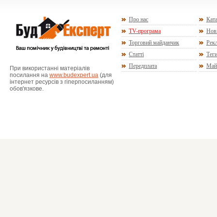
Про нас
Ката
TV-програма
Нов
Торговий майданчик
Рекл
Статті
Тег
Передплата
Май
При використанні матеріалів
посилання на
www.budexpert.ua
(для
інтернет ресурсів з гіперпосиланням)
обов'язкове.