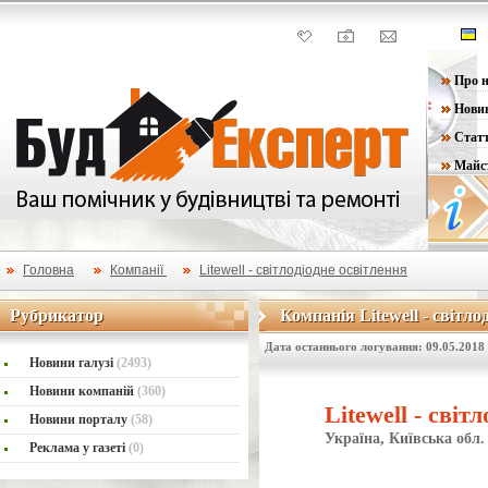
Про н
Нови
Статт
Майс
Головна
Компанії
Litewell - світлодіодне освітлення
Рубрикатор
Компанія Litewell - світло
Рубрикатор
Компанія Litewell - світло
Дата останнього логування: 09.05.2018
Новини галузі
(2493)
Новини компаній
(360)
Litewell - світ
Новини порталу
(58)
Україна, Київська обл.
Реклама у газеті
(0)