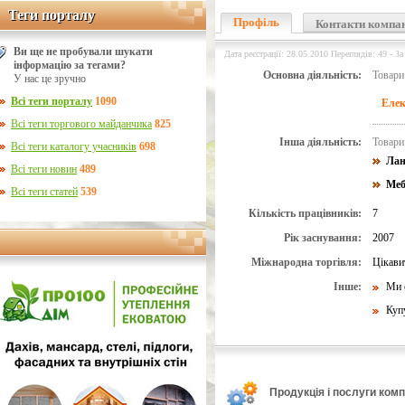
Теги порталу
Теги порталу
Профіль
Контакти компа
Ви ще не пробували шукати
Дата реєстрації: 28.05.2010 Переглядів: 49 - За
інформацію за тегами?
Основна діяльність:
Товари
У нас це зручно
Всі теги порталу
1090
Елек
Всі теги торгового майданчика
825
Інша діяльність:
Товари
Всі теги каталогу учасників
698
Лан
Всі теги новин
489
Меб
Всі теги статей
539
Кількість працівників:
7
Рік заснування:
2007
Міжнародна торгівля:
Цікави
Інше:
Ми 
Куп
Продукція і послуги компа