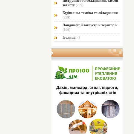
Інструмент та обладнання, засоби
захисту
(299)
Будівельна техніка та обладнання
(299)
Ландшафт, благоустрій територій
(166)
Ізоляція
()