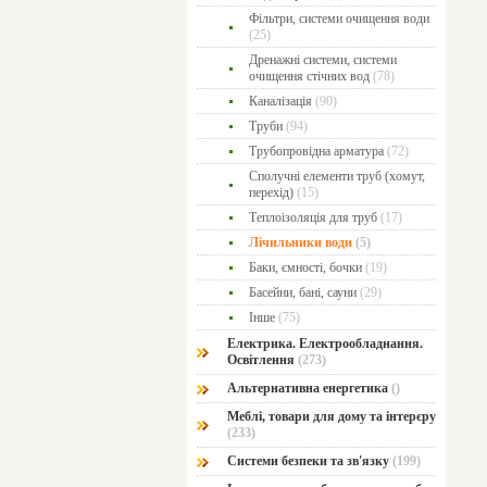
Фільтри, системи очищення води
(25)
Дренажні системи, системи
очищення стічних вод
(78)
Каналізація
(90)
Труби
(94)
Трубопровідна арматура
(72)
Сполучні елементи труб (хомут,
перехід)
(15)
Теплоізоляція для труб
(17)
Лічильники води
(5)
Баки, ємності, бочки
(19)
Басейни, бані, сауни
(29)
Інше
(75)
Електрика. Електрообладнання.
Освітлення
(273)
Альтернативна енергетика
()
Меблі, товари для дому та інтерєру
(233)
Системи безпеки та зв'язку
(199)