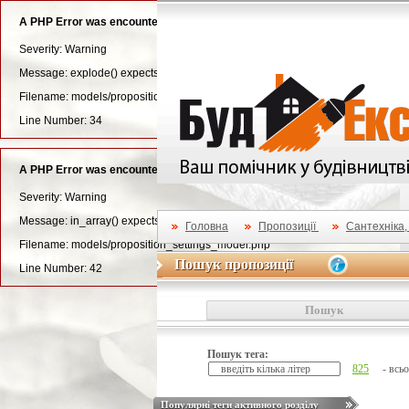
A PHP Error was encountered
Severity: Warning
Message: explode() expects parameter 3 to be long, string given
Filename: models/proposition_settings_model.php
Line Number: 34
A PHP Error was encountered
Severity: Warning
Message: in_array() expects parameter 2 to be array, null given
Головна
Пропозиції
Сантехніка,
Filename: models/proposition_settings_model.php
Пошук пропозиції
Пошук пропозиції
Line Number: 42
Пошук
Пошук тега:
825
- всьо
Популярні теги активного розділу