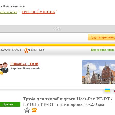
 -
Лічильники води
теплообмінник
4
1
лова мережа
123
8.2026р. | #9604
6583
0
Пропозиція чинна
Pribaltika , ТзОВ
Україна, Київська обл.
Труба для теплої підлоги Heat-Pex PE-RT /
EVOH / PE-RT п'ятишарова 16x2.0 мм