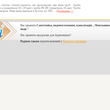
 систем «теплої підлоги» ми пропонуємо два види труб: труби
-a (діаметром 16 і 20 мм) і труби PE-RT (діаметром 16 мм). Труби
метром 16мм випускаються в бухтах по 100,…
Детальніше >>
Вас цікавить
Сантехніка, водопостачання, каналізація , Лічильник
води
?
Вас цікавить продукція для будівництва?
Радимо також
шукати компанії у
Каталозі учасників