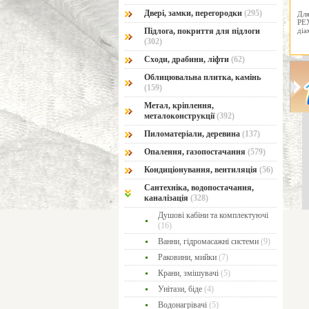
Двері, замки, перегородки
(295)
Для
PEX
діа
Підлога, покриття для підлоги
(302)
Сходи, драбини, ліфти
(62)
Облицювальна плитка, камінь
(159)
Метал, кріплення,
металоконструкції
(392)
Пиломатеріали, деревина
(137)
Опалення, газопостачання
(579)
Кондиціонування, вентиляція
(56)
Сантехніка, водопостачання,
каналізація
(328)
Душові кабіни та комплектуючі
(16)
Ванни, гідромасажні системи
(9)
Раковини, мийки
(7)
Крани, змішувачі
(5)
Унітази, біде
(4)
Водонагрівачі
(5)