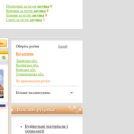
Пропозиції за тегом
засувка
0
Компанії за тегом
засувка
0
Новини за тегом
засувка
0
Статті за тегом
засувка
5
Оберіть регіон
Інший
Всі регіони
Львівська обл.
Волинська обл.
Київська обл.
Тернопільська обл.
Не враховувати регіон
Більше налаштувань
Важливі рубрики
Важливі рубрики
Будівельні матеріали і
технології