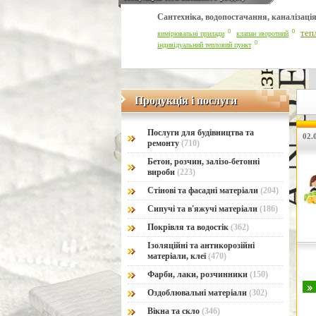
Сантехніка, водопостачання, каналізація
0
0
теп
вимірювальні прилади
клапан зворотний
0
індивідуальний тепловий пункт
Продукція і послуги
Продукція і послуги
Послуги для будівництва та
02.0
ремонту
(710)
Бетон, розчин, залізо-бетонні
вироби
(223)
Стінові та фасадні матеріали
(204)
Сипучі та в'яжучі матеріали
(186)
Покрівля та водостік
(362)
Ізоляційні та антикорозійні
матеріали, клеї
(470)
Фарби, лаки, розчинники
(150)
Оздоблювальні матеріали
(302)
Вікна та скло
(346)