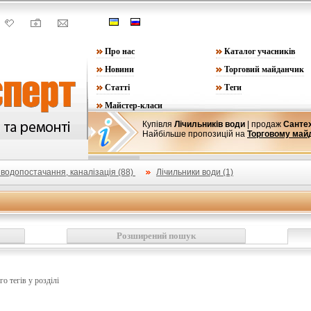
Про нас
Каталог учасників
Новини
Торговий майданчик
Статті
Теги
Майстер-класи
Купівля
Лічильників води
| продаж
Сантех
Найбільше пропозицій на
Торговому май
 водопостачання, каналізація (88)
Лічильники води (1)
Розширений пошук
го тегів у розділі