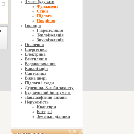
З чого будувати
Фундамент
Стіни
Підлога
Покрівля
Ізоляція
Гідроізоляція
и
Теплоізоляція
Звукоізоляція
Опалення
Енергетика
Електрика
Вентиляція
Водопостачання
Каналізація
Сантехніка
Вікна двері
Підлоги і сходи
Деревина, Засоби захисту
Будівельний інструмент
Ландшафтний дизайн
Нерухомість
Квартири
Котеджі
Земельні ділянки
Опитування