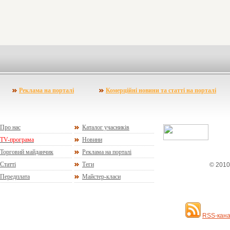
Реклама на порталі
Комерційні новини та статті на порталі
Про нас
Каталог учасників
TV-програма
Новини
Торговий майданчик
Реклама на порталі
Статті
Теги
© 2010
Передплата
Майстер-класи
RSS-кана