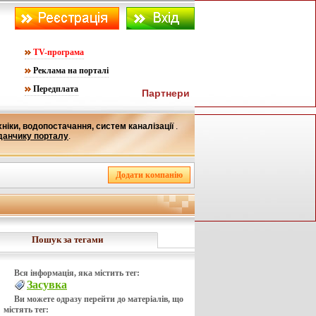
TV-програма
Реклама на порталі
Передплата
Партнери
ніки, водопостачання, систем каналізації
.
данчику порталу
.
Пошук за тегами
Вся інформація, яка містить тег:
Засувка
Ви можете одразу перейти до матеріалів, що
містять тег: