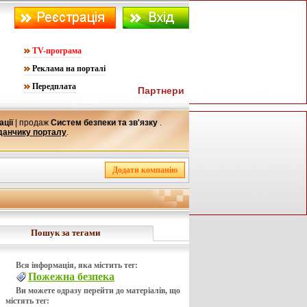
TV-програма
Реклама на порталі
Передплата
Партнери
ації
| продаж
Систем безпеки та зв'язку
.
данчику порталу
.
Пошук за тегами
Вся інформація, яка містить тег:
Пожежна безпека
Ви можете одразу перейти до матеріалів, що
містять тег: