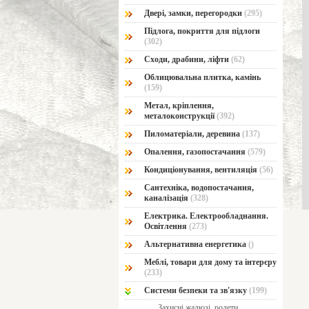
Двері, замки, перегородки
(295)
Підлога, покриття для підлоги
(302)
Сходи, драбини, ліфти
(62)
Облицювальна плитка, камінь
(159)
Метал, кріплення,
металоконструкції
(392)
Пиломатеріали, деревина
(137)
Опалення, газопостачання
(579)
Кондиціонування, вентиляція
(56)
Сантехніка, водопостачання,
каналізація
(328)
Електрика. Електрообладнання.
Освітлення
(273)
Альтернативна енергетика
()
Меблі, товари для дому та інтерєру
(233)
Системи безпеки та зв'язку
(199)
Захисні жалюзі, ролети,