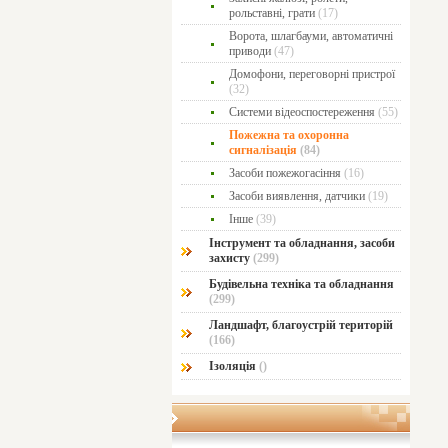
рольставні, грати
(17)
Ворота, шлагбауми, автоматичні
приводи
(47)
Домофони, переговорні пристрої
(32)
Системи відеоспостереження
(55)
Пожежна та охоронна
сигналізація
(84)
Засоби пожежогасіння
(16)
Засоби виявлення, датчики
(19)
Інше
(39)
Інструмент та обладнання, засоби
захисту
(299)
Будівельна техніка та обладнання
(299)
Ландшафт, благоустрій територій
(166)
Ізоляція
()