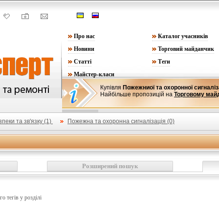
Про нас
Каталог учасників
Новини
Торговий майданчик
Статті
Теги
Майстер-класи
Купівля
Пожежниої та охоронної сигналіз
Найбільше пропозицій на
Торговому май
пеки та зв'язку (1)
Пожежна та охоронна сигналізація (0)
Розширений пошук
го тегів у розділі