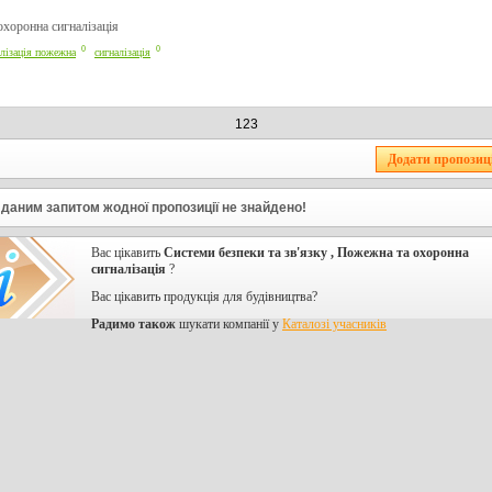
хоронна сигналізація
0
0
алізація пожежна
сигналізація
123
 даним запитом жодної пропозиції не знайдено!
Вас цікавить
Системи безпеки та зв'язку , Пожежна та охоронна
сигналізація
?
Вас цікавить продукція для будівництва?
Радимо також
шукати компанії у
Каталозі учасників