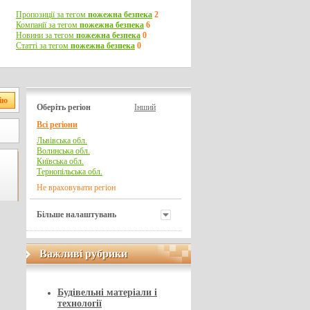
Пропозиції за тегом
пожежна безпека
2
Компанії за тегом
пожежна безпека
6
Новини за тегом
пожежна безпека
0
Статті за тегом
пожежна безпека
0
Оберіть регіон
Інший
Всі регіони
Львівська обл.
Волинська обл.
Київська обл.
Тернопільська обл.
Не враховувати регіон
Більше налаштувань
Важливі рубрики
Важливі рубрики
Будівельні матеріали і
технології