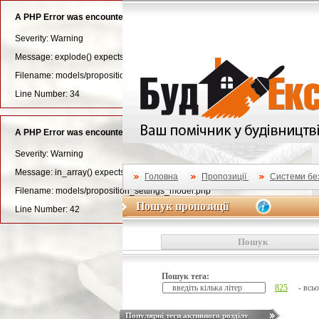
A PHP Error was encountered
Severity: Warning
Message: explode() expects parameter 3 to be long, string given
Filename: models/proposition_settings_model.php
Line Number: 34
A PHP Error was encountered
Severity: Warning
Message: in_array() expects parameter 2 to be array, null given
Головна
Пропозиції
Системи без
Filename: models/proposition_settings_model.php
Пошук пропозиції
Пошук пропозиції
Line Number: 42
Пошук
Пошук тега:
825
- всьо
Популярні теги активного розділу