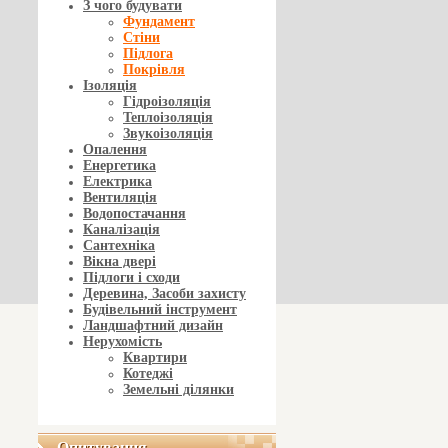
З чого будувати
Фундамент
Стіни
Підлога
Покрівля
Ізоляція
Гідроізоляція
Теплоізоляція
Звукоізоляція
Опалення
Енергетика
Електрика
Вентиляція
Водопостачання
Каналізація
Сантехніка
Вікна двері
Підлоги і сходи
Деревина, Засоби захисту
Будівельний інструмент
Ландшафтний дизайн
Нерухомість
Квартири
Котеджі
Земельні ділянки
Опитування