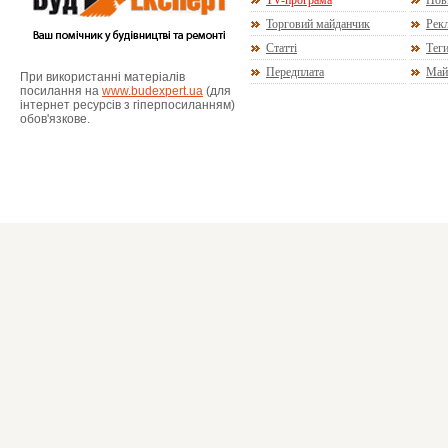
TV-програма
Нов
Торговий майданчик
Рекл
Статті
Тег
Передплата
Май
При використанні матеріалів
посилання на
www.budexpert.ua
(для
інтернет ресурсів з гіперпосиланням)
обов'язкове.