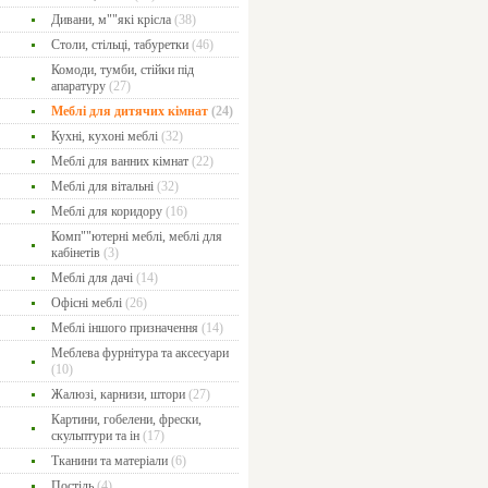
Дивани, м""які крісла
(38)
Столи, стільці, табуретки
(46)
Комоди, тумби, стійки під
апаратуру
(27)
Меблі для дитячих кімнат
(24)
Кухні, кухоні меблі
(32)
Меблі для ванних кімнат
(22)
Меблі для вітальні
(32)
Меблі для коридору
(16)
Комп""ютерні меблі, меблі для
кабінетів
(3)
Меблі для дачі
(14)
Офісні меблі
(26)
Меблі іншого призначення
(14)
Меблева фурнітура та аксесуари
(10)
Жалюзі, карнизи, штори
(27)
Картини, гобелени, фрески,
скульптури та ін
(17)
Тканини та матеріали
(6)
Постіль
(4)