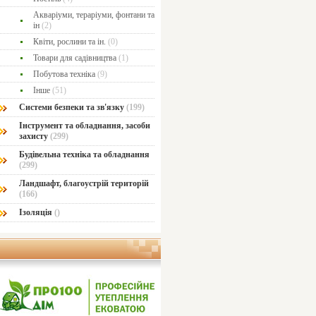
Акваріуми, тераріуми, фонтани та
ін
(2)
Квіти, рослини та ін.
(0)
Товари для садівництва
(1)
Побутова техніка
(9)
Інше
(51)
Системи безпеки та зв'язку
(199)
Інструмент та обладнання, засоби
захисту
(299)
Будівельна техніка та обладнання
(299)
Ландшафт, благоустрій територій
(166)
Ізоляція
()