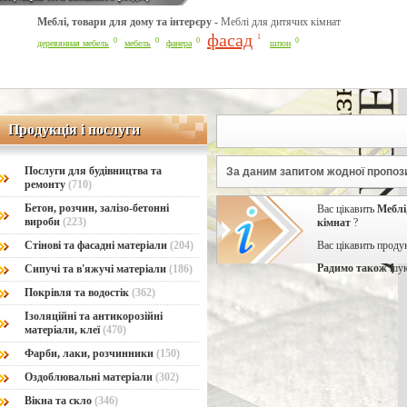
Меблі, товари для дому та інтерєру -
Меблі для дитячих кімнат
Line Number: 42
фасад
1
0
0
0
0
деревянная мебель
мебель
фанера
шпон
Продукція і послуги
Продукція і послуги
Послуги для будівництва та
За даним запитом жодної пропози
ремонту
(710)
Бетон, розчин, залізо-бетонні
Вас цікавить
Меблі
вироби
(223)
кімнат
?
Стінові та фасадні матеріали
(204)
Вас цікавить проду
Радимо також
шук
Сипучі та в'яжучі матеріали
(186)
Покрівля та водостік
(362)
Ізоляційні та антикорозійні
матеріали, клеї
(470)
Фарби, лаки, розчинники
(150)
Оздоблювальні матеріали
(302)
Вікна та скло
(346)