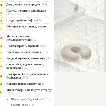
Двері, замки, перегородки
(295)
Підлога, покриття для підлоги
(302)
Сходи, драбини, ліфти
(62)
Облицювальна плитка, камінь
(159)
Метал, кріплення,
металоконструкції
(392)
Пиломатеріали, деревина
(137)
Опалення, газопостачання
(579)
Кондиціонування, вентиляція
(56)
Сантехніка, водопостачання,
каналізація
(328)
Електрика. Електрообладнання.
Освітлення
(273)
Альтернативна енергетика
()
Меблі, товари для дому та інтерєру
(233)
Шафи-купе, вбудовані меблі
(34)
Спальні, ліжка
(44)