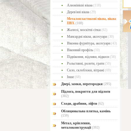
Алюмінієві вікна
(118)
Дерев'яні вікна
(29)
Металопластикові вікна, вікна
ПВХ
(108)
Жалюзі, москітні сітки
(62)
Мансардні вікна, аксесуари
(30)
Віконна фурнітура, аксесуари
(43)
Віконний профіль
(10)
Підвіконня, відливи, відкоси
(58)
Рольставні, ролети, грати
(50)
Скло, склоблоки, вітражі
(69)
Інше
(68)
Двері, замки, перегородки
(295)
Підлога, покриття для підлоги
(302)
Сходи, драбини, ліфти
(62)
Облицювальна плитка, камінь
(159)
Метал, кріплення,
металоконструкції
(392)