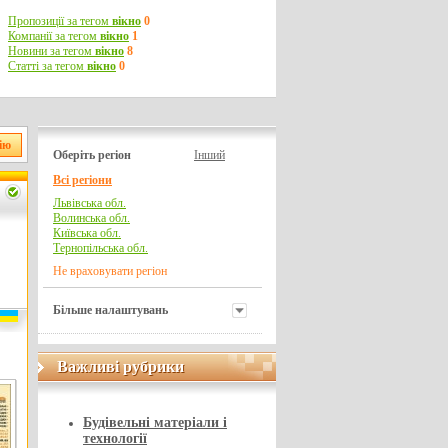
Пропозиції за тегом
вікно
0
Компанії за тегом
вікно
1
Новини за тегом
вікно
8
Статті за тегом
вікно
0
Оберіть регіон
Інший
Всі регіони
Львівська обл.
Волинська обл.
Київська обл.
Тернопільська обл.
Не враховувати регіон
Більше налаштувань
Важливі рубрики
Важливі рубрики
Будівельні матеріали і
технології