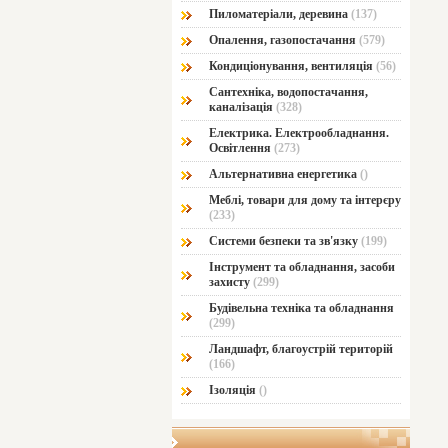
Пиломатеріали, деревина
(137)
Опалення, газопостачання
(579)
Кондиціонування, вентиляція
(56)
Сантехніка, водопостачання,
каналізація
(328)
Електрика. Електрообладнання.
Освітлення
(273)
Альтернативна енергетика
()
Меблі, товари для дому та інтерєру
(233)
Системи безпеки та зв'язку
(199)
Інструмент та обладнання, засоби
захисту
(299)
Будівельна техніка та обладнання
(299)
Ландшафт, благоустрій територій
(166)
Ізоляція
()