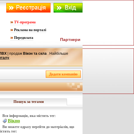
TV-програма
Реклама на порталі
Передплата
Партнери
 ПВХ
| продаж
Вікон та скла
. Найбільше
рталу
.
Пошук за тегами
Вся інформація, яка містить тег:
Вікно
Ви можете одразу перейти до матеріалів, що
істять тег: