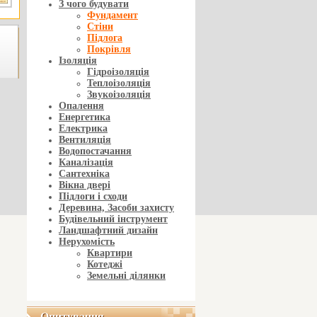
З чого будувати
Фундамент
Стіни
Підлога
Покрівля
Ізоляція
Гідроізоляція
Теплоізоляція
Звукоізоляція
Опалення
Енергетика
Електрика
Вентиляція
Водопостачання
Каналізація
Сантехніка
Вікна двері
Підлоги і сходи
Деревина, Засоби захисту
Будівельний інструмент
Ландшафтний дизайн
Нерухомість
Квартири
Котеджі
Земельні ділянки
Опитування