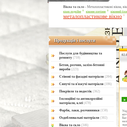
Вікна та скло -
Металопластикові вікна, в
0
0
вікно подвійне
віконне плетіння
віконний бло
металопластикове вікно
1
Продукція і послуги
Продукція і послуги
Послуги для будівництва та
02.0
ремонту
(710)
Бетон, розчин, залізо-бетонні
вироби
(223)
Стінові та фасадні матеріали
(204)
Сипучі та в'яжучі матеріали
(186)
Покрівля та водостік
(362)
Ізоляційні та антикорозійні
матеріали, клеї
(470)
Фарби, лаки, розчинники
(150)
Упр
віт
Оздоблювальні матеріали
(302)
Баг
на
за
Вікна та скло
(346)