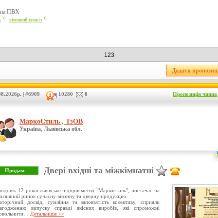
ікна ПВХ
0
0
к
віконний проріз
123
8.2026р. | #6909
10280
0
Пропозиція чинна
МаркоСтиль , ТзОВ
Україна, Львівська обл.
Двері вхідні та міжкімнатні
одовж 12 років львівське підприємство "Маркостиль", постачає на
чизняний ринок сучасну віконну та дверну продукцію.
аторічний досвід, сумління та заповзятість колективу, сприяли
лагодженню випуску справді якісних виробів, які спроможні
довольнити…
Детальніше >>