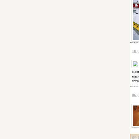
18.
вико
мати
легк
06.
09.