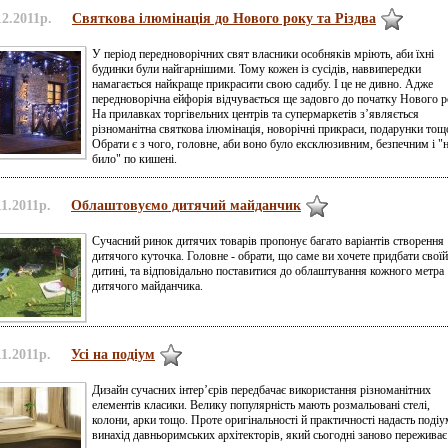
12.2011р.
Святкова ілюмінація до Нового року та Різдва
У період передноворічних свят власники особняків мріють, аби їхні
будинки були найгарнішими. Тому кожен із сусідів, наввипередки
намагається найкраще прикрасити свою садибу. І це не дивно. Адже
передноворічна ейфорія відчувається ще задовго до початку Нового р
На прилавках торгівельних центрів та супермаркетів з’являється
різноманітна святкова ілюмінація, новорічні прикраси, подарунки тощ
Обрати є з чого, головне, аби воно було ексклюзивним, безпечним і "
било" по кишені.
11.2011р.
Облаштовуємо дитячий майданчик
Сучасний ринок дитячих товарів пропонує багато варіантів створення
дитячого куточка. Головне - обрати, що саме ви хочете придбати своїй
дитині, та відповідально поставитися до облаштування кожного метра
дитячого майданчика.
11.2011р.
Усі на подіум
Дизайн сучасних інтер’єрів передбачає використання різноманітних
елементів класики. Велику популярність мають розмальовані стелі,
колони, арки тощо. Проте оригінальності й практичності надасть подіу
винахід давньоримських архітекторів, який сьогодні заново переживає