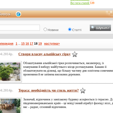
Всі теги статей
539
Пошук
Пошук
Новини
Статті
опередня
1
...
15
16
17
18
19
наступна>
04.2014р.
Створи власну альпійську гірку
Облаштування альпійської гірки розпочинається, насамперед, із
планування й вибору майбутнього місця розташування. Бажано її
облаштовувати на ділянці, що більшу частину дня освітлена сонячним
променями й не затінена високими деревами.
04.2014р.
Тераса: необхідність чи стиль життя?
Зазвичай, відпочинок у заміському будинку асоціюється із терасою. Д
південноамериканських країн – це невід’ємний атрибут фазенд і вілл, 
нас – радше, сезонний відпочинок.