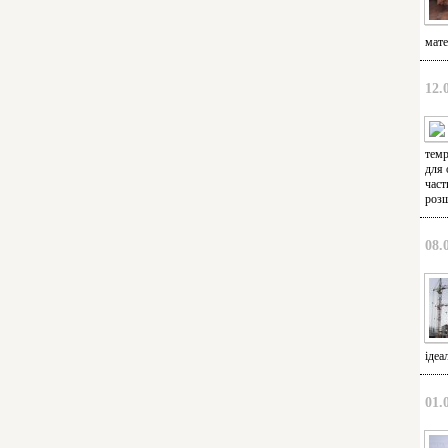
мате
12.
темр
для 
част
розш
08.
ідеа
01.