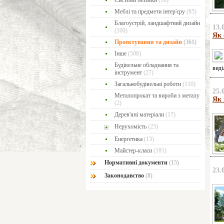
Системи безпеки
(18)
Меблі та предмети інтер'єру
(85)
Благоустрій, ландшафтний дизайн
13.
(100)
Як 
Проектування та дизайн
(361)
Інше
(508)
Будівельне обладнання та
виді
інструмент
(27)
Загальнобудівельні роботи
(110)
25.
Металопрокат та вироби з металу
Як 
(2)
Дерев'яні матеріали
(17)
Нерухомість
(23)
Енергетика
(13)
Майстер-класи
(181)
Нормативні документи
(15)
23.
Законодавство
(8)