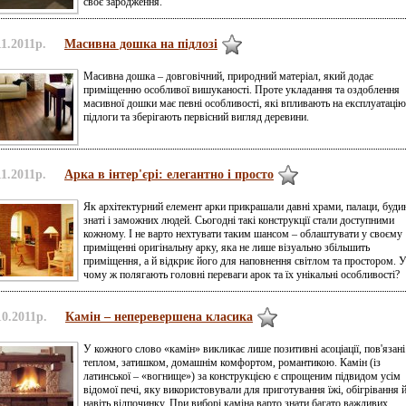
своє зародження.
11.2011р.
Масивна дошка на підлозі
Масивна дошка – довговічний, природний матеріал, який додає
приміщенню особливої вишуканості. Проте укладання та оздоблення
масивної дошки має певні особливості, які впливають на експлуатацію
підлоги та зберігають первісний вигляд деревини.
11.2011р.
Арка в інтер'єрі: елегантно і просто
Як архітектурний елемент арки прикрашали давні храми, палаци, буди
знаті і заможних людей. Сьогодні такі конструкції стали доступними
кожному. І не варто нехтувати таким шансом – облаштувати у своєму
приміщенні оригінальну арку, яка не лише візуально збільшить
приміщення, а й відкриє його для наповнення світлом та простором. 
чому ж полягають головні переваги арок та їх унікальні особливості?
10.2011р.
Камін – неперевершена класика
У кожного слово «камін» викликає лише позитивні асоціації, пов'язані
теплом, затишком, домашнім комфортом, романтикою. Камін (із
латинської – «вогнище») за конструкцією є спрощеним підвидом усім
відомої печі, яку використовували для приготування їжі, обігрівання 
навіть відпочинку. При виборі каміна варто знати багато важливих