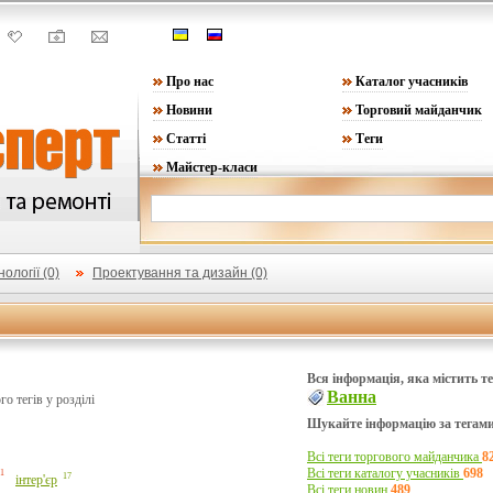
Про нас
Каталог учасників
Новини
Торговий майданчик
Статті
Теги
Майстер-класи
ології (0)
Проектування та дизайн (0)
Вся інформація, яка містить те
Ванна
ого тегів у розділі
Шукайте інформацію за тегами 
Всі теги торгового майданчика
8
Всі теги каталогу учасників
698
1
17
інтер'єр
Всі теги новин
489