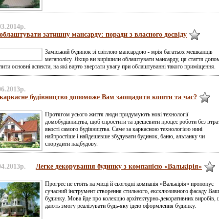
03.2014р.
облаштувати затишну мансарду: поради з власного досвіду
Заміський будинок зі світлою мансардою - мрія багатьох мешканців
мегаполісу. Якщо ви вирішили облаштувати мансарду, ця стаття доп
лити основні аспекти, на які варто звертати увагу при облаштуванні такого приміщення.
06.2013р.
каркасне будівництво допоможе Вам заощадити кошти та час?
Протягом усього життя люди придумують нові технології
домобудівництва, щоб спростити та здешевити процес роботи без втра
якості самого будівництва. Саме за каркасною технологією нині
найпростіше і найдешевше збудувати будинок, баню, альтанку чи
спорудити надбудову.
04.2013р.
Легке декорування будинку з компанією «Валькірія»
Прогрес не стоїть на місці й сьогодні компанія «Валькірія» пропонує
сучасний інструмент створення стильного, ексклюзивного фасаду Ва
будинку. Мова йде про колекцію архітектурно-декоративних виробів,
дають змогу реалізувати будь-яку ідею оформлення будинку.