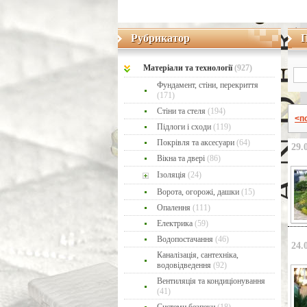
Рубрикатор
Рубрикатор
Матеріaли та технології
(927)
Фундамент, стіни, перекриття
(171)
Стіни та стеля
(194)
<п
Підлоги і сходи
(119)
Покрівля та аксесуари
(64)
29.
Вікна та двері
(86)
Ізоляція
(24)
Ворота, огорожі, дашки
(15)
Опалення
(111)
Електрика
(59)
Водопостачання
(46)
24.
Каналізація, сантехніка,
водовідведення
(92)
Вентиляція та кондиціонування
(41)