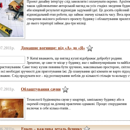
Проект дизайну інтер'єру слід замовляти і оплачувати окремо. Архіте
також здійснюватиме авторський нагляд на усіх стадіях зведення буди
аби кінцевий результат відповідав задуманій ідеї. Це досить серйозний 
відповідальний етап роботи, що займає значну кількість часу. Весь про
створення якісного робочого проекту будинку і облаштування прилегл
до нього території займає два-три місяці.
07.2011р.
Домашнє вогнище: від «А» до «Я»
У Китаї вважають, що вигляд кухні відображає добробут родини.
Зрештою, це саме те місце у будинку, яке є найпопулярнішим та найбі
ристовуваним. Саме тому кухня повинна бути зручною, максимально просторою, світло
 всі необхідні зручності для приготування їжі. До планування цієї кімнати не варто підх
оважно. Слід продумати все – від розташування меблів до кількості стільців та кольору ст
07.2011р.
Облаштування сауни
Технології будівництва сауни у квартирі, заміському будинку або в
окремій споруді на ділянці практично однакові. Процес спорудження
включає в себе кілька етапів...
06.2011р.
Еркер – важлива деталь будинку