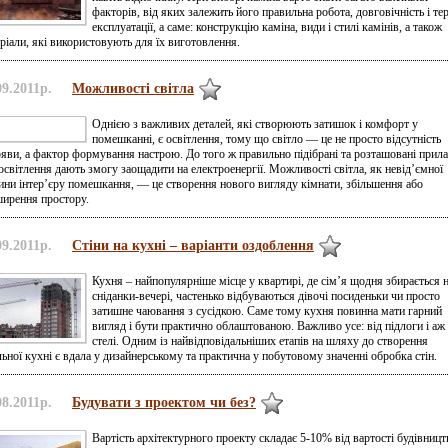
факторів, від яких залежить його правильна робота, довговічність і те
експлуатації, а саме: конструкцію каміна, види і стилі камінів, а також
ріали, які використовують для їх виготовлення.
09.2011р.
Можливості світла
Однією з важливих деталей, які створюють затишок і комфорт у
помешканні, є освітлення, тому що світло — це не просто відсутність
яви, а фактор формування настрою. До того ж правильно підібрані та розташовані прил
освітлення дають змогу заощадити на електроенергії. Можливості світла, як невід’ємної
ини інтер’єру помешкання, — це створення нового вигляду кімнати, збільшення або
ирення простору.
09.2011р.
Стіни на кухні – варіанти оздоблення
Кухня – найпопулярніше місце у квартирі, де сім’я щодня збирається 
сніданки-вечері, частенько відбуваються дівочі посиденьки чи просто
затишне чаювання з сусідкою. Саме тому кухня повинна мати гарний
вигляд і бути практично облаштованою. Важливо усе: від підлоги і аж
стелі. Одним із найвідповідальніших етапів на шляху до створення
льної кухні є вдала у дизайнерському та практична у побутовому значенні обробка стін.
08.2011р.
Будувати з проектом чи без?
Вартість архітектурного проекту складає 5-10% від вартості будівницт