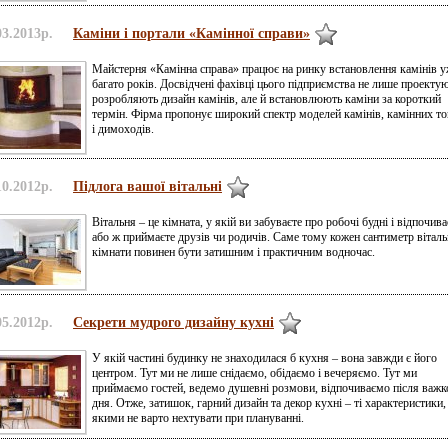
03.2013р.
Каміни і портали «Камінної справи»
Майстерня «Камінна справа» працює на ринку встановлення камінів 
багато років. Досвідчені фахівці цього підприємства не лише проектую
розробляють дизайн камінів, але й встановлюють каміни за короткий
термін. Фірма пропонує широкий спектр моделей камінів, камінних т
і димоходів.
10.2012р.
Підлога вашої вітальні
Вітальня – це кімната, у якій ви забуваєте про робочі будні і відпочива
або ж приймаєте друзів чи родичів. Саме тому кожен сантиметр віталь
кімнати повинен бути затишним і практичним водночас.
05.2012р.
Секрети мудрого дизайну кухні
У якій частині будинку не знаходилася б кухня – вона завжди є його
центром. Тут ми не лише снідаємо, обідаємо і вечеряємо. Тут ми
приймаємо гостей, ведемо душевні розмови, відпочиваємо після важк
дня. Отже, затишок, гарний дизайн та декор кухні – ті характеристики,
якими не варто нехтувати при плануванні.